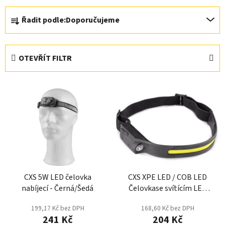
Ř
Řadit podle:
Doporučujeme
a
z
e
OTEVŘÍT FILTR
n
í
V
p
ý
r
p
o
i
d
s
u
p
k
r
t
CXS 5W LED čelovka
CXS XPE LED / COB LED
o
ů
nabíjecí - Černá/Šedá
Čelovkase svítícím LED
d
páskem
u
199,17 Kč bez DPH
168,60 Kč bez DPH
k
241 Kč
204 Kč