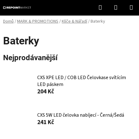
Přejít
Hledat
NÁKUPN
na
KOŠÍK
obsah
Domů
/
MARK & PROMOTIONS
/
Klíče & Nářadí
/
Baterky
Baterky
Nejprodávanější
CXS XPE LED / COB LED Čelovkase svítícím
LED páskem
204 Kč
CXS 5W LED čelovka nabíjecí - Černá/Šedá
241 Kč