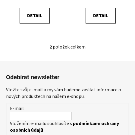
t
ů
DETAIL
DETAIL
2
položek celkem
O
v
l
Z
á
á
d
Odebírat newsletter
p
a
a
c
Vložte svůj e-mail a my vám budeme zasílat informace o
t
í
nových produktech na našem e-shopu.
p
í
E-mail
r
v
k
Vložením e-mailu souhlasíte s
podmínkami ochrany
y
osobních údajů