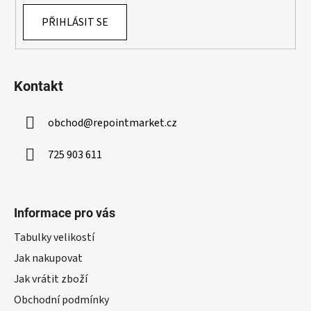
v
ý
PŘIHLÁSIT SE
p
i
s
u
Kontakt
obchod
@
repointmarket.cz
725 903 611
Informace pro vás
Tabulky velikostí
Jak nakupovat
Jak vrátit zboží
Obchodní podmínky