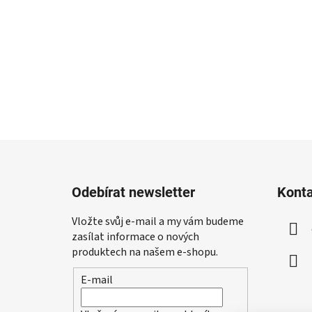
Z
á
Odebírat newsletter
Kont
p
a
Vložte svůj e-mail a my vám budeme
t
zasílat informace o nových
í
produktech na našem e-shopu.
E-mail