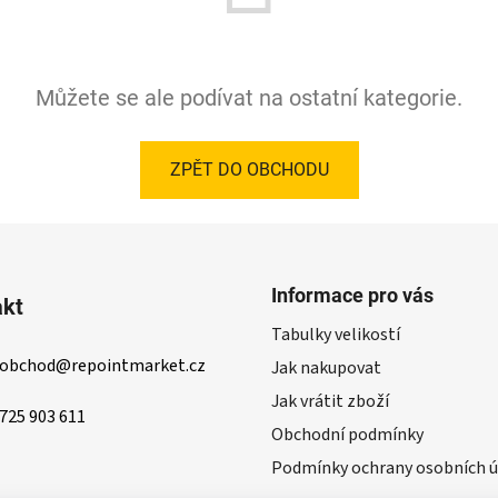
Můžete se ale podívat na ostatní kategorie.
ZPĚT DO OBCHODU
Informace pro vás
akt
Tabulky velikostí
obchod
@
repointmarket.cz
Jak nakupovat
Jak vrátit zboží
725 903 611
Obchodní podmínky
Podmínky ochrany osobních ú