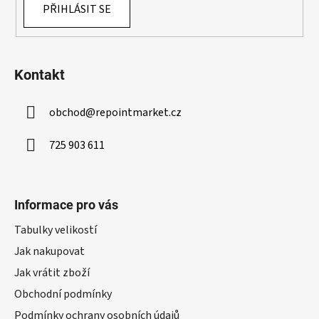
ý
PŘIHLÁSIT SE
p
i
s
u
Kontakt
obchod
@
repointmarket.cz
725 903 611
Informace pro vás
Tabulky velikostí
Jak nakupovat
Jak vrátit zboží
Obchodní podmínky
Podmínky ochrany osobních údajů