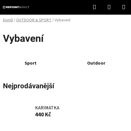
Přejít
Hledat
NÁKUPN
na
KOŠÍK
obsah
Domů
/
OUTDOOR & SPORT
/
Vybavení
Vybavení
Sport
Outdoor
Nejprodávanější
KARIMATKA
440 Kč