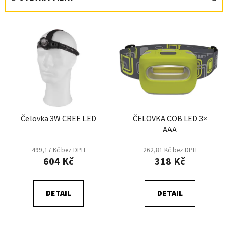
n
í
V
p
ý
r
p
o
i
d
s
u
p
k
r
t
Čelovka 3W CREE LED
ČELOVKA COB LED 3×
o
ů
AAA
d
u
499,17 Kč bez DPH
262,81 Kč bez DPH
k
604 Kč
318 Kč
t
ů
DETAIL
DETAIL