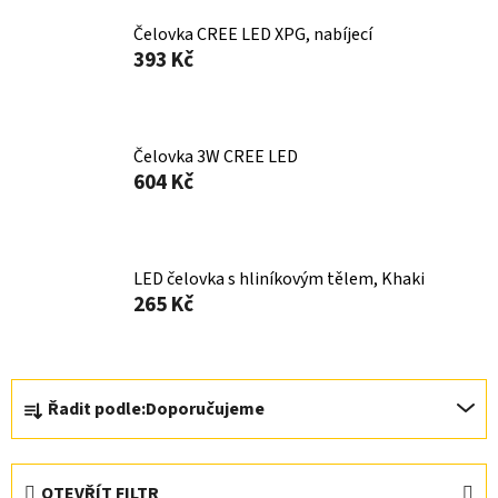
Čelovka CREE LED XPG, nabíjecí
393 Kč
Čelovka 3W CREE LED
604 Kč
LED čelovka s hliníkovým tělem, Khaki
265 Kč
Ř
Řadit podle:
Doporučujeme
a
z
e
OTEVŘÍT FILTR