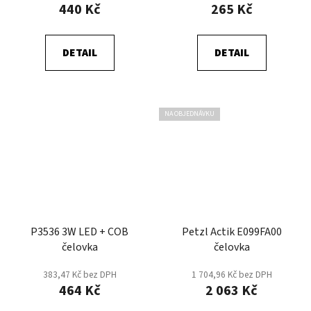
440 Kč
265 Kč
DETAIL
DETAIL
NA OBJEDNÁVKU
P3536 3W LED + COB
Petzl Actik E099FA00
čelovka
čelovka
383,47 Kč bez DPH
1 704,96 Kč bez DPH
464 Kč
2 063 Kč