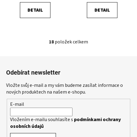
DETAIL
DETAIL
18
položek celkem
O
v
l
Z
á
á
d
Odebírat newsletter
p
a
a
c
Vložte svůj e-mail a my vám budeme zasílat informace o
t
í
nových produktech na našem e-shopu.
p
í
E-mail
r
v
k
Vložením e-mailu souhlasíte s
podmínkami ochrany
y
osobních údajů
v