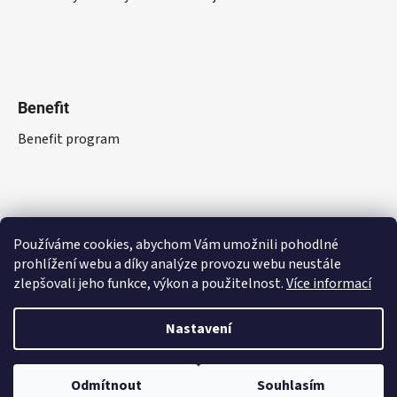
Benefit
Benefit program
Používáme cookies, abychom Vám umožnili pohodlné
prohlížení webu a díky analýze provozu webu neustále
zlepšovali jeho funkce, výkon a použitelnost.
Více informací
Nastavení
Vytvořil Shoptet
Odmítnout
Souhlasím
Copyright 2026
RepointMarket.cz
. Všechna práva