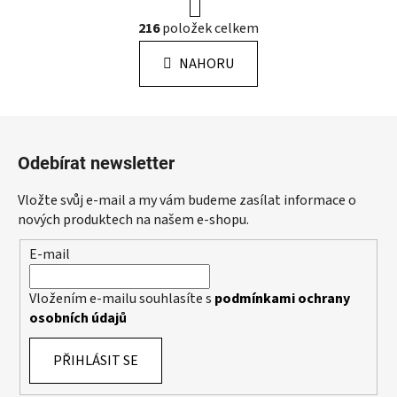
r
O
216
položek celkem
á
v
n
l
k
NAHORU
á
o
d
v
a
á
Z
c
n
á
í
í
Odebírat newsletter
p
p
r
a
Vložte svůj e-mail a my vám budeme zasílat informace o
v
t
nových produktech na našem e-shopu.
k
í
y
E-mail
v
ý
Vložením e-mailu souhlasíte s
podmínkami ochrany
p
osobních údajů
i
s
PŘIHLÁSIT SE
u