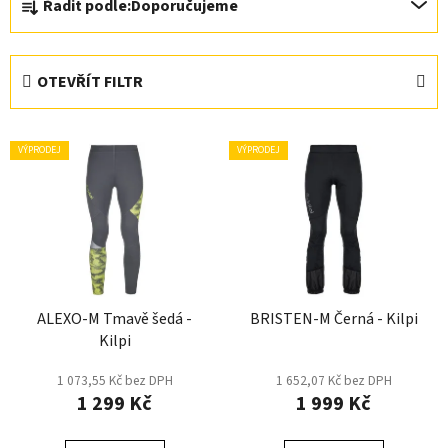
Řadit podle:
Doporučujeme
a
z
e
OTEVŘÍT FILTR
n
í
V
p
VÝPRODEJ
VÝPRODEJ
ý
r
p
o
i
d
s
u
p
k
r
t
ALEXO-M Tmavě šedá -
BRISTEN-M Černá - Kilpi
o
ů
Kilpi
d
u
1 073,55 Kč bez DPH
1 652,07 Kč bez DPH
k
1 299 Kč
1 999 Kč
t