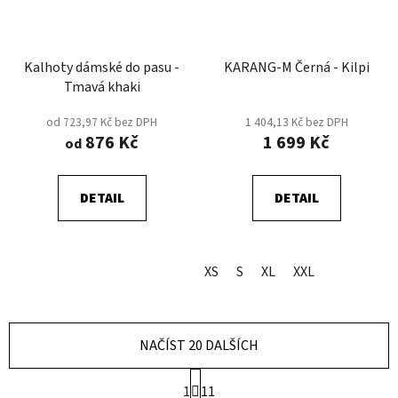
Kalhoty dámské do pasu -
KARANG-M Černá - Kilpi
Tmavá khaki
od 723,97 Kč bez DPH
1 404,13 Kč bez DPH
876 Kč
1 699 Kč
od
DETAIL
DETAIL
XS
S
XL
XXL
NAČÍST 20 DALŠÍCH
S
1
11
t