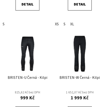
ů
DETAIL
DETAIL
S
XS
S
XL
BRISTEN-U Černá - Kilpi
BRISTEN-W Černá - Kilpi
825,62 Kč bez DPH
1 652,07 Kč bez DPH
999 Kč
1 999 Kč