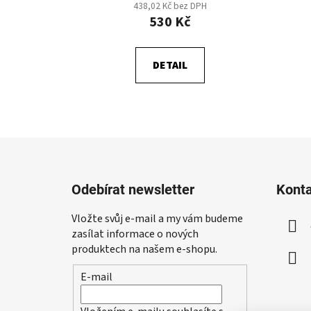
438,02 Kč bez DPH
530 Kč
DETAIL
Z
á
Odebírat newsletter
Kont
p
a
Vložte svůj e-mail a my vám budeme
t
zasílat informace o nových
í
produktech na našem e-shopu.
E-mail