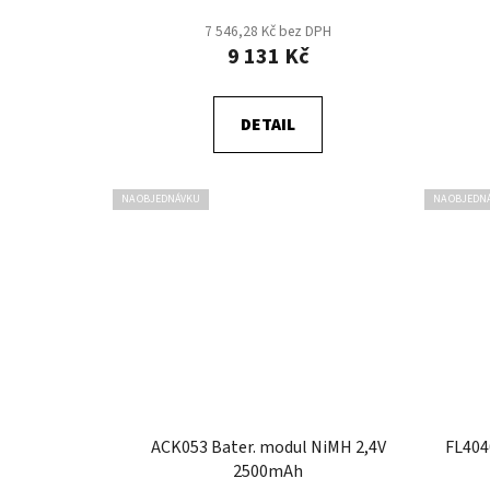
t
7 546,28 Kč bez DPH
ů
9 131 Kč
DETAIL
NA OBJEDNÁVKU
NA OBJEDN
ACK053 Bater. modul NiMH 2,4V
FL404
2500mAh