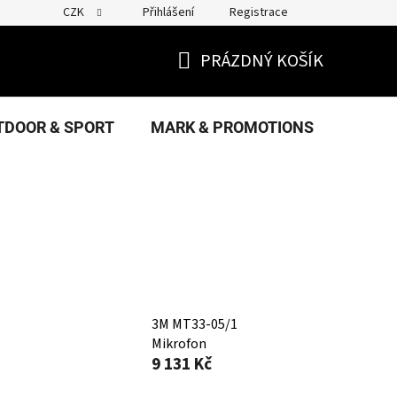
CZK
Přihlášení
Registrace
PRÁZDNÝ KOŠÍK
NÁKUPNÍ
KOŠÍK
TDOOR & SPORT
MARK & PROMOTIONS
FANS
3M MT33-05/1
Mikrofon
9 131 Kč