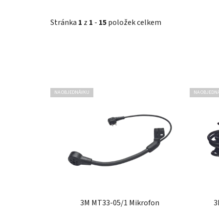
Stránka
1
z
1
-
15
položek celkem
V
NA OBJEDNÁVKU
NA OBJEDN
ý
p
i
s
p
r
o
d
u
3M MT33-05/1 Mikrofon
3
k