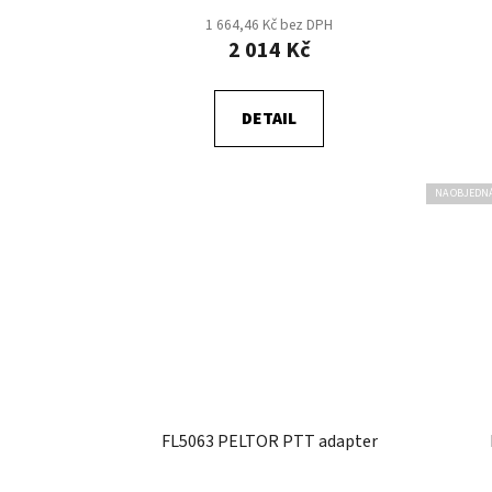
1 664,46 Kč bez DPH
2 014 Kč
DETAIL
NA OBJEDN
FL5063 PELTOR PTT adapter