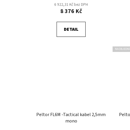
6 922,31 Kč bez DPH
8 376 Kč
DETAIL
NA OBJEDN
Peltor FL6M -Tactical kabel 2,5mm
Pelto
mono