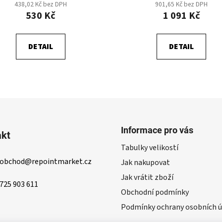
438,02 Kč bez DPH
901,65 Kč bez DPH
530 Kč
1 091 Kč
DETAIL
DETAIL
O
v
l
á
d
Informace pro vás
akt
a
Tabulky velikostí
c
obchod
@
repointmarket.cz
í
Jak nakupovat
p
Jak vrátit zboží
r
725 903 611
Obchodní podmínky
v
k
Podmínky ochrany osobních ú
y