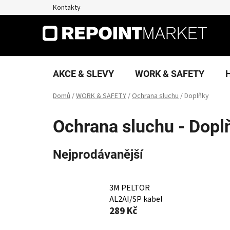
Přejít
Kontakty
na
obsah
AKCE & SLEVY
WORK & SAFETY
Domů
/
WORK & SAFETY
/
Ochrana sluchu
/
Doplňky
Ochrana sluchu - Dopl
Nejprodávanější
3M PELTOR
AL2AI/SP kabel
289 Kč