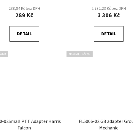
238,84 Kč bez DPH
2 732,23 Kč bez DPH
289 Kč
3 306 Kč
DETAIL
DETAIL
ÁVKU
NA OBJEDNÁVKU
0-02Small PTT Adapter Harris
FL5006-02 GB adapter Gro
Falcon
Mechanic