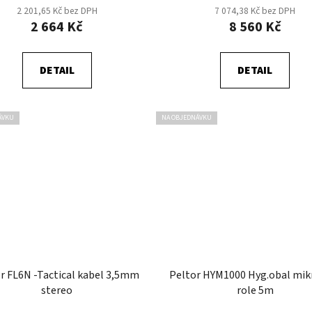
2 201,65 Kč bez DPH
7 074,38 Kč bez DPH
2 664 Kč
8 560 Kč
DETAIL
DETAIL
ÁVKU
NA OBJEDNÁVKU
r FL6N -Tactical kabel 3,5mm
Peltor HYM1000 Hyg.obal mik
stereo
role 5m