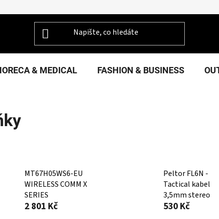
HORECA & MEDICAL
FASHION & BUSINESS
OU
ňky
MT67H05WS6-EU
Peltor FL6N -
WIRELESS COMM X
Tactical kabel
SERIES
3,5mm stereo
2 801 Kč
530 Kč