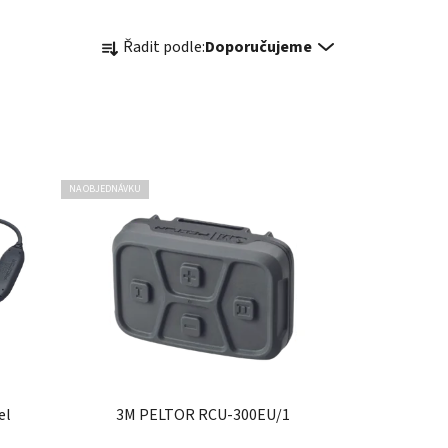
Ř
Řadit podle:
Doporučujeme
a
z
e
n
í
p
NA OBJEDNÁVKU
r
o
d
u
k
t
ů
el
3M PELTOR RCU-300EU/1