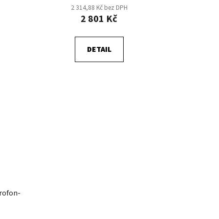
2 314,88 Kč bez DPH
2 801 Kč
DETAIL
rofon-