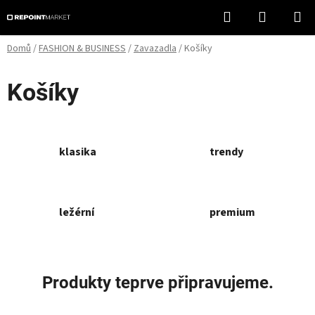
Přejít
Hledat
NÁKUPN
na
KOŠÍK
obsah
Domů
/
FASHION & BUSINESS
/
Zavazadla
/
Košíky
Košíky
klasika
trendy
ležérní
premium
Produkty teprve připravujeme.