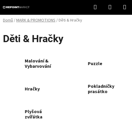
Přejít
Hledat
NÁKUPN
na
KOŠÍK
obsah
Domů
/
MARK & PROMOTIONS
/
Děti & Hračky
Děti & Hračky
Malování &
Puzzle
Vybarvování
Pokladničky
Hračky
prasátko
Plyšová
zvířátka