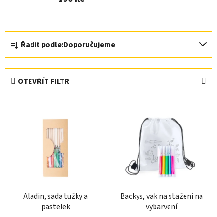
Ř
Řadit podle:
Doporučujeme
a
z
e
OTEVŘÍT FILTR
n
í
V
p
ý
r
p
o
i
d
s
u
p
k
r
t
Aladin, sada tužky a
Backys, vak na stažení na
o
ů
pastelek
vybarvení
d