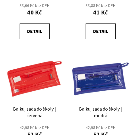
u
33,06 Kč bez DPH
33,88 Kč bez DPH
k
40 Kč
41 Kč
t
ů
DETAIL
DETAIL
Baiku, sada do školy |
Baiku, sada do školy |
červená
modrá
42,98 Kč bez DPH
42,98 Kč bez DPH
52 Kč
52 Kč