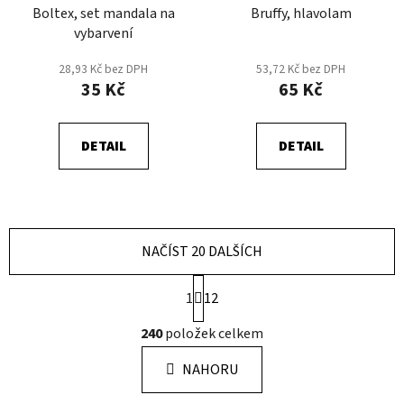
Boltex, set mandala na
Bruffy, hlavolam
vybarvení
28,93 Kč bez DPH
53,72 Kč bez DPH
35 Kč
65 Kč
DETAIL
DETAIL
NAČÍST 20 DALŠÍCH
S
1
12
t
r
O
240
položek celkem
á
v
n
l
k
NAHORU
á
o
d
v