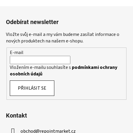
a
á
Z
c
n
á
í
í
Odebírat newsletter
p
p
r
a
Vložte svůj e-mail a my vám budeme zasílat informace o
v
t
nových produktech na našem e-shopu.
k
í
y
E-mail
v
ý
Vložením e-mailu souhlasíte s
podmínkami ochrany
p
osobních údajů
i
s
PŘIHLÁSIT SE
u
Kontakt
obchod
@
repointmarket.cz