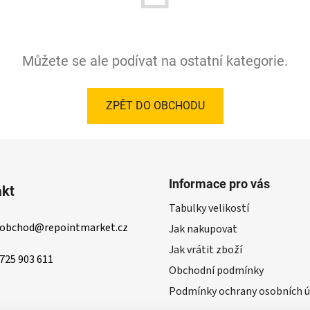
Můžete se ale podívat na ostatní kategorie.
ZPĚT DO OBCHODU
Informace pro vás
akt
Tabulky velikostí
obchod
@
repointmarket.cz
Jak nakupovat
Jak vrátit zboží
725 903 611
Obchodní podmínky
Podmínky ochrany osobních ú