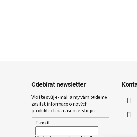
Z
á
Odebírat newsletter
Kont
p
a
Vložte svůj e-mail a my vám budeme
t
zasílat informace o nových
í
produktech na našem e-shopu.
E-mail