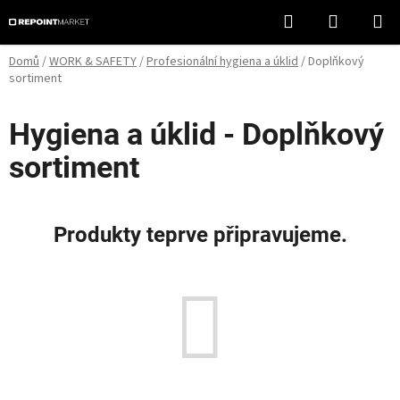
Přejít
Hledat
NÁKUPN
na
KOŠÍK
obsah
Domů
/
WORK & SAFETY
/
Profesionální hygiena a úklid
/
Doplňkový
sortiment
Hygiena a úklid - Doplňkový
sortiment
Produkty teprve připravujeme.