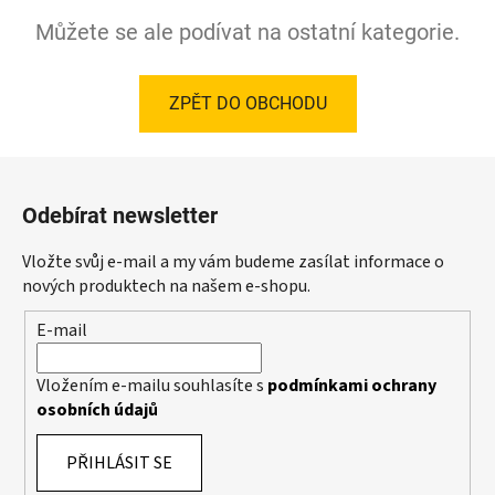
Můžete se ale podívat na ostatní kategorie.
ZPĚT DO OBCHODU
Z
á
Odebírat newsletter
p
a
Vložte svůj e-mail a my vám budeme zasílat informace o
t
nových produktech na našem e-shopu.
í
E-mail
Vložením e-mailu souhlasíte s
podmínkami ochrany
osobních údajů
PŘIHLÁSIT SE