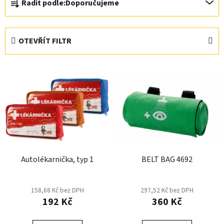
Řadit podle:
Doporučujeme
a
z
e
OTEVŘÍT FILTR
n
í
V
p
ý
r
p
o
i
d
s
u
p
k
r
t
Autolékarnička, typ 1
BELT BAG 4692
o
ů
d
u
158,68 Kč bez DPH
297,52 Kč bez DPH
k
192 Kč
360 Kč
t