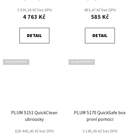
DUO
3 936,36 Kč bez DPH
483,47 Kč bez DPH
4 763 Kč
585 Kč
DETAIL
DETAIL
NA OBJEDNÁVKU
NA OBJEDNÁVKU
PLUM 5151 QuickClean
PLUM 5170 QuickSafe box
ubrousky
první pomoci
826 445,45 Kč bez DPH
3 145,45 Kč bez DPH