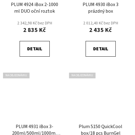
PLUM 4924 iBox 2-1000
PLUM 4930 iBox 3
ml DUO oční roztok
prázdný box
2 342,98 Kč bez DPH
2 012,40 Kč bez DPH
2 835 Kč
2 435 Kč
DETAIL
DETAIL
NA OBJEDNÁVKU
NA OBJEDNÁVKU
PLUM 4931 iBox 3-
Plum 5150 QuickCool
200ml/500ml/1000ml
box/18 pcs BurnGel