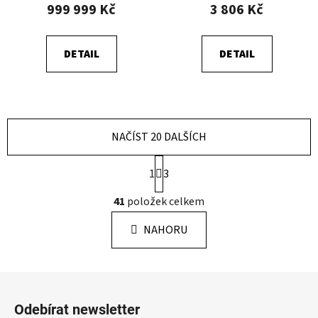
999 999 Kč
3 806 Kč
DETAIL
DETAIL
NAČÍST 20 DALŠÍCH
S
1
3
t
r
O
41
položek celkem
á
v
n
l
k
NAHORU
á
o
d
v
a
á
Z
c
n
á
í
í
Odebírat newsletter
p
p