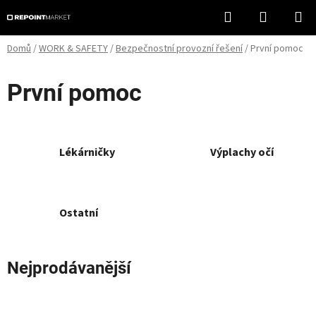
Přejít
Hledat
NÁKUPN
na
KOŠÍK
obsah
Domů
/
WORK & SAFETY
/
Bezpečnostní provozní řešení
/
První pomoc
První pomoc
Lékárničky
Výplachy očí
Ostatní
Nejprodávanější