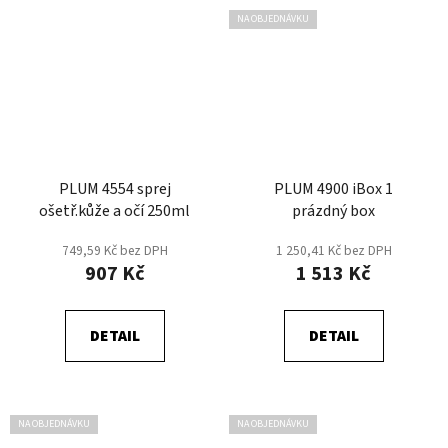
NA OBJEDNÁVKU
PLUM 4554 sprej
PLUM 4900 iBox 1
ošetř.kůže a očí 250ml
prázdný box
749,59 Kč bez DPH
1 250,41 Kč bez DPH
907 Kč
1 513 Kč
DETAIL
DETAIL
NA OBJEDNÁVKU
NA OBJEDNÁVKU