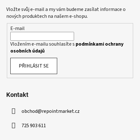
r
a
Vložte svůj e-mail a my vám budeme zasílat informace o
v
t
nových produktech na našem e-shopu.
k
í
y
E-mail
v
ý
Vložením e-mailu souhlasíte s
podmínkami ochrany
p
osobních údajů
i
s
PŘIHLÁSIT SE
u
Kontakt
obchod
@
repointmarket.cz
725 903 611