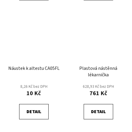
Náustek k altestu CA05FL
Plastová nástěnná
lékarnička
8,26 Kč bez DPH
628,93 Kč bez DPH
10 Kč
761 Kč
DETAIL
DETAIL