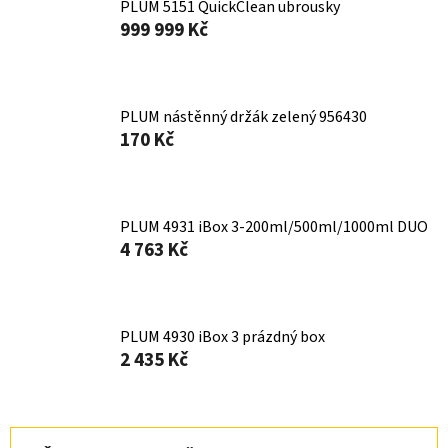
PLUM 5151 QuickClean ubrousky
999 999 Kč
PLUM nástěnný držák zelený 956430
170 Kč
PLUM 4931 iBox 3-200ml/500ml/1000ml DUO
4 763 Kč
PLUM 4930 iBox 3 prázdný box
2 435 Kč
Ř