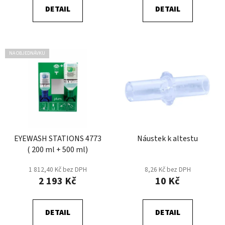
ů
DETAIL
DETAIL
NA OBJEDNÁVKU
EYEWASH STATIONS 4773
Náustek k altestu
( 200 ml + 500 ml)
1 812,40 Kč bez DPH
8,26 Kč bez DPH
2 193 Kč
10 Kč
DETAIL
DETAIL