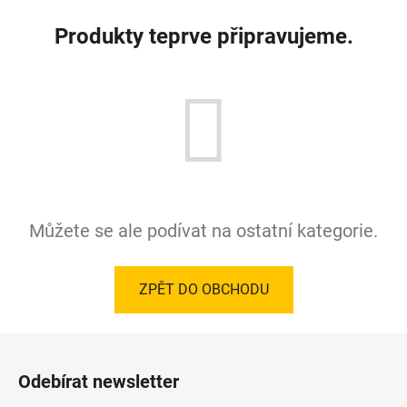
Produkty teprve připravujeme.
Můžete se ale podívat na ostatní kategorie.
ZPĚT DO OBCHODU
Z
á
Odebírat newsletter
p