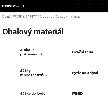
Přejít
Hledat
NÁKUPN
na
KOŠÍK
obsah
Domů
/
WORK & SAFETY
/
Drogerie
/
Obalový materiál
Obalový materiál
Alobal a
Fixační folie
potravinářské
folie
Sáčky
Pytle na odpad
mikroténové,
kupecké,
vakuové
Sáčky do koše
WIMEX