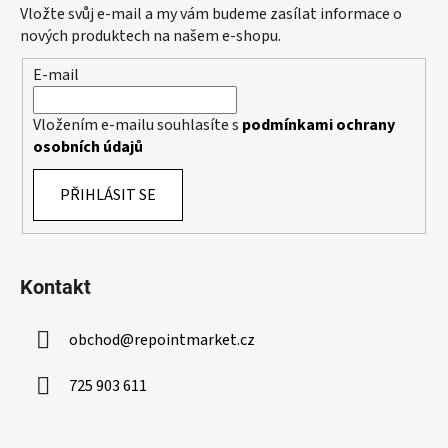
a
Vložte svůj e-mail a my vám budeme zasílat informace o
t
nových produktech na našem e-shopu.
í
E-mail
Vložením e-mailu souhlasíte s
podmínkami ochrany
osobních údajů
PŘIHLÁSIT SE
Kontakt
obchod
@
repointmarket.cz
725 903 611