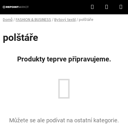
Přejít
Hledat
NÁKUPN
na
KOŠÍK
obsah
Domů
/
FASHION & BUSINESS
/
Bytový textil
/
polštáře
polštáře
Produkty teprve připravujeme.
Můžete se ale podívat na ostatní kategorie.