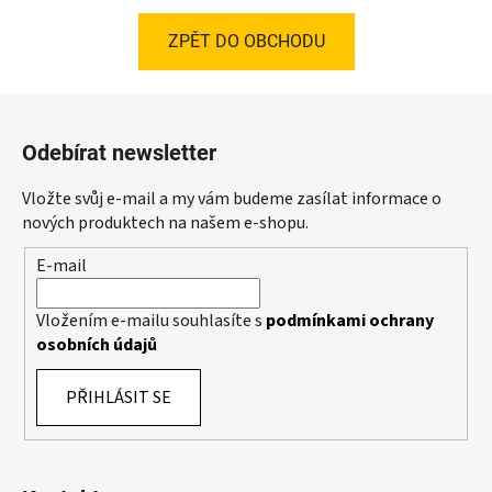
ZPĚT DO OBCHODU
Z
á
Odebírat newsletter
p
a
Vložte svůj e-mail a my vám budeme zasílat informace o
t
nových produktech na našem e-shopu.
í
E-mail
Vložením e-mailu souhlasíte s
podmínkami ochrany
osobních údajů
PŘIHLÁSIT SE