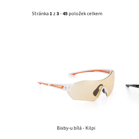
Stránka
1
z
3
-
45
položek celkem
V
ý
p
i
s
p
r
o
d
u
Bixby-u bílá - Kilpi
k