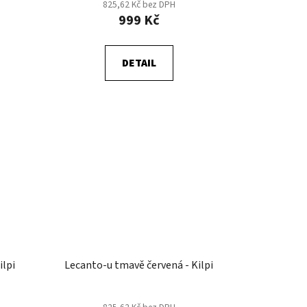
825,62 Kč bez DPH
999 Kč
DETAIL
ilpi
Lecanto-u tmavě červená - Kilpi