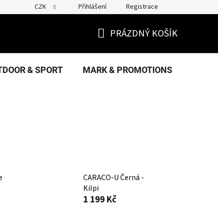
CZK
Přihlášení
Registrace
PRÁZDNÝ KOŠÍK
NÁKUPNÍ
KOŠÍK
TDOOR & SPORT
MARK & PROMOTIONS
FANS
e
CARACO-U Černá -
Kilpi
1 199 Kč