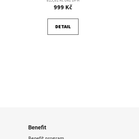
825,62 Kč bez DPH
999 Kč
DETAIL
Benefit
Benefit program