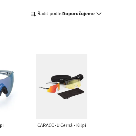
Ř
Řadit podle:
Doporučujeme
a
z
e
n
í
p
r
o
d
u
k
t
ů
pi
CARACO-U Černá - Kilpi