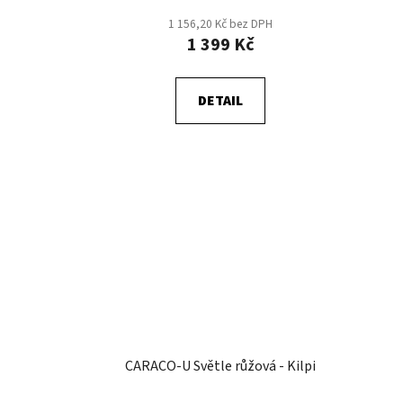
t
1 156,20 Kč bez DPH
ů
1 399 Kč
DETAIL
CARACO-U Světle růžová - Kilpi