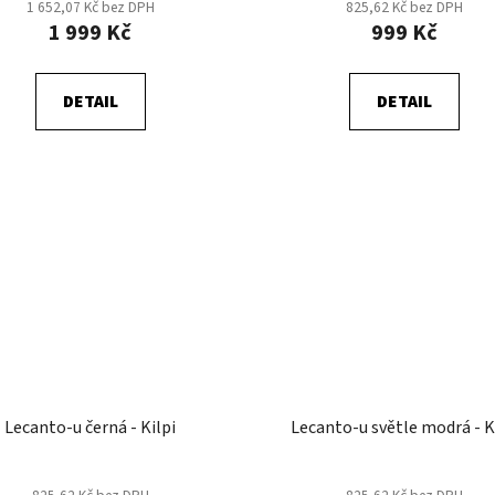
1 652,07 Kč bez DPH
825,62 Kč bez DPH
1 999 Kč
999 Kč
DETAIL
DETAIL
Lecanto-u černá - Kilpi
Lecanto-u světle modrá - K