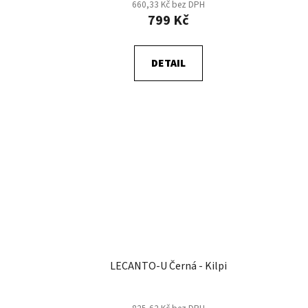
660,33 Kč bez DPH
799 Kč
DETAIL
LECANTO-U Černá - Kilpi