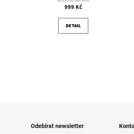
825,62 Kč bez DPH
999 Kč
DETAIL
Z
á
Odebírat newsletter
Kont
p