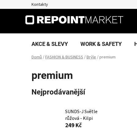
Přejít
Kontakty
na
obsah
AKCE & SLEVY
WORK & SAFETY
Domů
/
FASHION & BUSINESS
/
Brýle
/
premium
premium
Nejprodávanější
SUNDS-J Světle
růžová - Kilpi
249 Kč