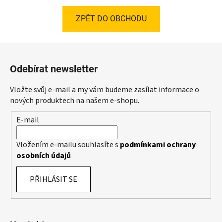
ZPĚT DO OBCHODU
Z
á
Odebírat newsletter
p
a
Vložte svůj e-mail a my vám budeme zasílat informace o
t
nových produktech na našem e-shopu.
í
E-mail
Vložením e-mailu souhlasíte s
podmínkami ochrany
osobních údajů
PŘIHLÁSIT SE