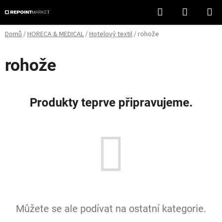
Přejít
Hledat
NÁKUPN
na
KOŠÍK
obsah
Domů
/
HORECA & MEDICAL
/
Hotelový textil
/
rohože
rohože
Produkty teprve připravujeme.
Můžete se ale podívat na ostatní kategorie.