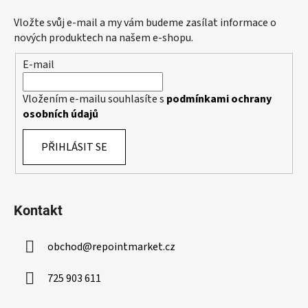
p
a
Vložte svůj e-mail a my vám budeme zasílat informace o
t
nových produktech na našem e-shopu.
í
E-mail
Vložením e-mailu souhlasíte s
podmínkami ochrany
osobních údajů
PŘIHLÁSIT SE
Kontakt
obchod
@
repointmarket.cz
725 903 611