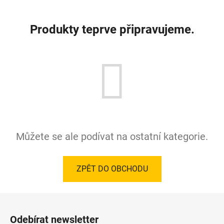
Produkty teprve připravujeme.
Můžete se ale podívat na ostatní kategorie.
ZPĚT DO OBCHODU
Z
á
Odebírat newsletter