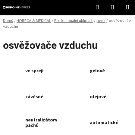
Přejít
Hledat
NÁKUPN
na
KOŠÍK
obsah
Domů
/
HORECA & MEDICAL
/
Profesionální úklid a hygiena
/
osvěžovače
vzduchu
osvěžovače vzduchu
ve spreji
gelové
závěsné
olejové
neutralizátory
automatické
pachů