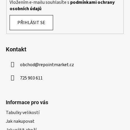
k
Vložením e-mailu souhlasíte s
podmínkami ochrany
y
osobních údajů
v
ý
PŘIHLÁSIT SE
p
i
s
u
Kontakt
obchod
@
repointmarket.cz
725 903 611
Informace pro vás
Tabulky velikostí
Jak nakupovat