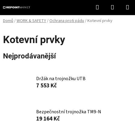
Přejít
Hledat
NÁKUPN
na
KOŠÍK
obsah
Domů
/
WORK & SAFETY
/
Ochrana proti pádu
/
Kotevní prvky
Kotevní prvky
Nejprodávanější
Držák na trojnožku UTB
7 553 Kč
Bezpečnostní trojnožka TM9-N
19 164 Kč