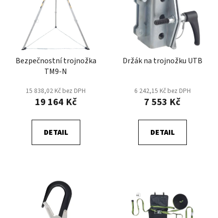
p
o
i
d
s
u
p
k
r
t
Bezpečnostní trojnožka
Držák na trojnožku UTB
o
ů
TM9-N
d
u
15 838,02 Kč bez DPH
6 242,15 Kč bez DPH
k
19 164 Kč
7 553 Kč
t
ů
DETAIL
DETAIL