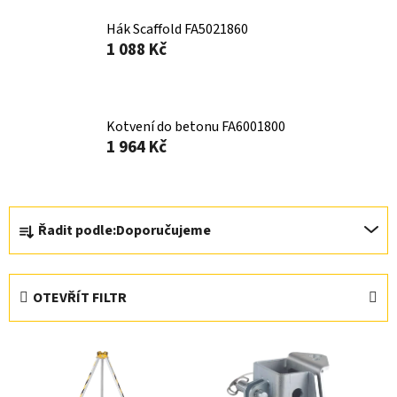
Hák Scaffold FA5021860
1 088 Kč
Kotvení do betonu FA6001800
1 964 Kč
Ř
Řadit podle:
Doporučujeme
a
z
e
OTEVŘÍT FILTR
n
í
V
p
ý
r