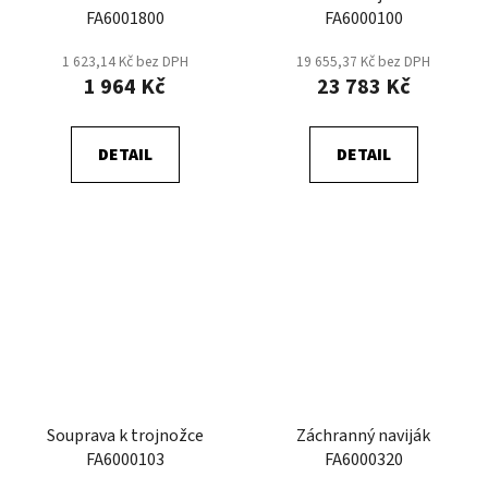
FA6001800
FA6000100
1 623,14 Kč bez DPH
19 655,37 Kč bez DPH
1 964 Kč
23 783 Kč
DETAIL
DETAIL
Souprava k trojnožce
Záchranný naviják
FA6000103
FA6000320