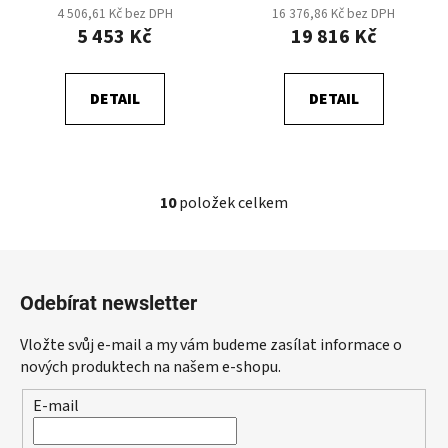
4 506,61 Kč bez DPH
16 376,86 Kč bez DPH
5 453 Kč
19 816 Kč
DETAIL
DETAIL
10
položek celkem
O
v
l
Z
á
á
d
Odebírat newsletter
p
a
a
c
Vložte svůj e-mail a my vám budeme zasílat informace o
t
í
nových produktech na našem e-shopu.
p
í
E-mail
r
v