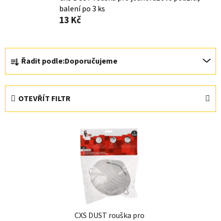
balení po 3 ks
13 Kč
Ř
Řadit podle:
Doporučujeme
a
z
e
OTEVŘÍT FILTR
n
í
V
p
ý
r
p
o
i
d
s
u
p
k
r
t
CXS DUST rouška pro
o
ů