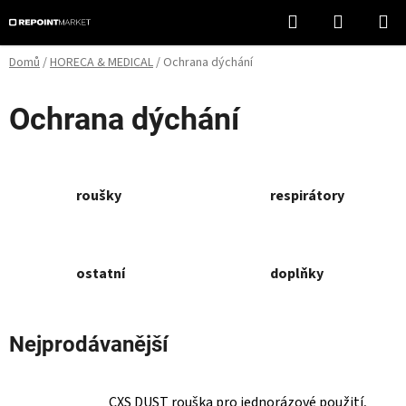
Přejít
Hledat
NÁKUPN
na
KOŠÍK
obsah
Domů
/
HORECA & MEDICAL
/
Ochrana dýchání
Ochrana dýchání
roušky
respirátory
ostatní
doplňky
Nejprodávanější
CXS DUST rouška pro jednorázové použití,