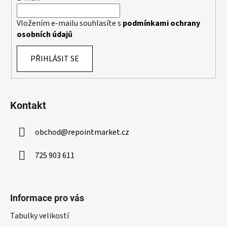
r
v
k
Vložením e-mailu souhlasíte s
podmínkami ochrany
y
osobních údajů
v
ý
PŘIHLÁSIT SE
p
i
s
u
Kontakt
obchod
@
repointmarket.cz
725 903 611
Informace pro vás
Tabulky velikostí