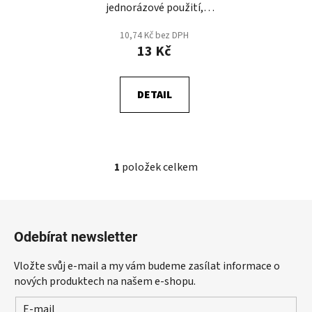
jednorázové použití,
d
balení po 3 ks
u
10,74 Kč bez DPH
k
13 Kč
t
ů
DETAIL
1
položek celkem
O
v
l
Z
á
á
d
Odebírat newsletter
p
a
a
c
Vložte svůj e-mail a my vám budeme zasílat informace o
t
í
nových produktech na našem e-shopu.
p
í
E-mail