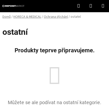
Přejít
Hledat
NÁKUPN
na
KOŠÍK
obsah
Domů
/
HORECA & MEDICAL
/
Ochrana dýchání
/
ostatní
ostatní
Produkty teprve připravujeme.
Můžete se ale podívat na ostatní kategorie.