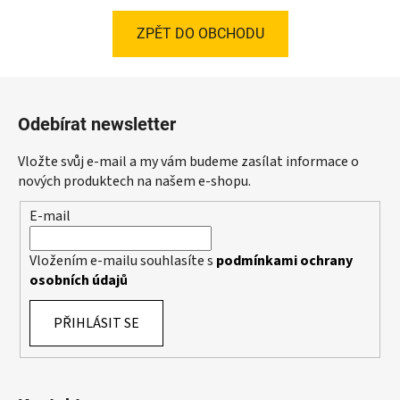
ZPĚT DO OBCHODU
Z
á
Odebírat newsletter
p
a
Vložte svůj e-mail a my vám budeme zasílat informace o
t
nových produktech na našem e-shopu.
í
E-mail
Vložením e-mailu souhlasíte s
podmínkami ochrany
osobních údajů
PŘIHLÁSIT SE