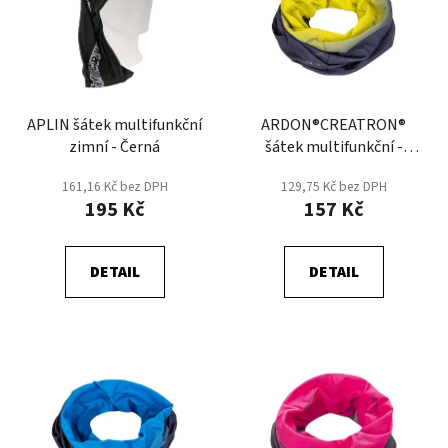
p
o
i
d
s
u
p
k
r
t
APLIN šátek multifunkční
ARDON®CREATRON®
o
ů
zimní - Černá
šátek multifunkční -
d
Antracitová/Žlutá
u
161,16 Kč bez DPH
129,75 Kč bez DPH
k
195 Kč
157 Kč
t
ů
DETAIL
DETAIL