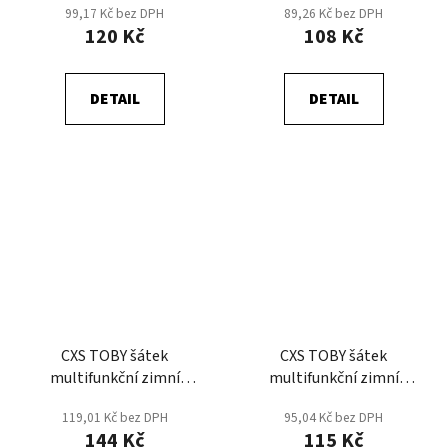
99,17 Kč bez DPH
89,26 Kč bez DPH
- DOPRODEJ
120 Kč
108 Kč
DETAIL
DETAIL
CXS TOBY šátek
CXS TOBY šátek
multifunkční zimní
multifunkční zimní
26x48cm - Černá/Bílá
dětský 23x33cm -
119,01 Kč bez DPH
95,04 Kč bez DPH
Černá/Bílá
144 Kč
115 Kč