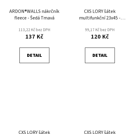
ARDON®WALLS nákrčník
CXS LORY šátek
fleece - Šedá Tmavá
multifunkční 23x45 -
Černá/Modrá
113,22 Kč bez DPH
99,17 Kč bez DPH
137 Kč
120 Kč
DETAIL
DETAIL
CXS LORY šátek
CXS LORY šátek