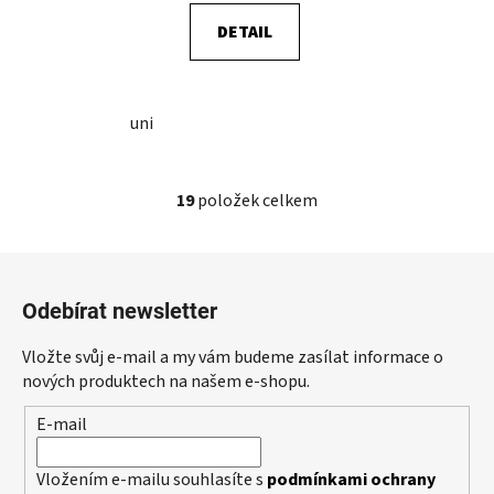
DETAIL
uni
19
položek celkem
O
v
l
Z
á
á
d
Odebírat newsletter
p
a
a
c
Vložte svůj e-mail a my vám budeme zasílat informace o
t
í
nových produktech na našem e-shopu.
p
í
E-mail
r
v
k
Vložením e-mailu souhlasíte s
podmínkami ochrany