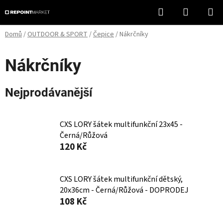
Přejít
Hledat
NÁKUPN
na
KOŠÍK
obsah
Domů
/
OUTDOOR & SPORT
/
Čepice
/
Nákrčníky
Nákrčníky
Nejprodávanější
CXS LORY šátek multifunkční 23x45 -
Černá/Růžová
120 Kč
CXS LORY šátek multifunkční dětský,
20x36cm - Černá/Růžová - DOPRODEJ
108 Kč