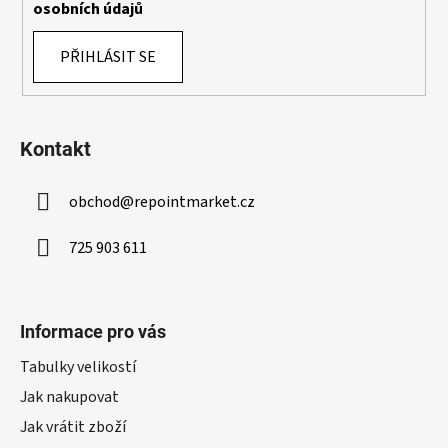
y
osobních údajů
v
ý
PŘIHLÁSIT SE
p
i
s
u
Kontakt
obchod
@
repointmarket.cz
725 903 611
Informace pro vás
Tabulky velikostí
Jak nakupovat
Jak vrátit zboží