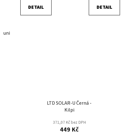
DETAIL
DETAIL
uni
LTD SOLAR-U Černá -
Kilpi
371,07 Kč bez DPH
449 Kč