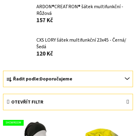
ARDON®CREATRON® šátek multifunkční -
Růžová
157 Kč
CXS LORY šátek multifunkční 23x45 - Černá/
Šedá
120 Kč
Ř
Řadit podle:
Doporučujeme
a
z
e
OTEVŘÍT FILTR
n
í
V
p
SHOWROOM
ý
r