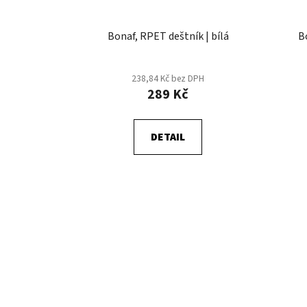
Bonaf, RPET deštník | bílá
B
238,84 Kč bez DPH
289 Kč
DETAIL