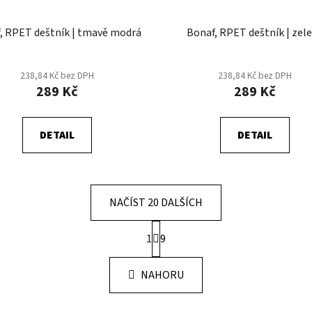
, RPET deštník | tmavě modrá
Bonaf, RPET deštník | zel
238,84 Kč bez DPH
238,84 Kč bez DPH
289 Kč
289 Kč
DETAIL
DETAIL
NAČÍST 20 DALŠÍCH
S
1
9
t
O
r
v
á
NAHORU
l
n
á
k
d
o