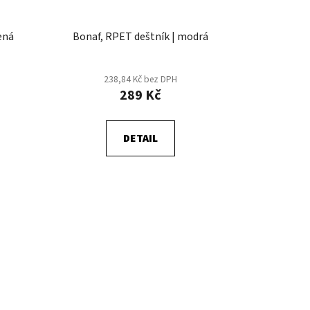
ená
Bonaf, RPET deštník | modrá
238,84 Kč bez DPH
289 Kč
DETAIL