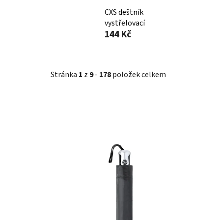
CXS deštník
vystřelovací
144 Kč
Stránka
1
z
9
-
178
položek celkem
V
ý
p
i
s
p
r