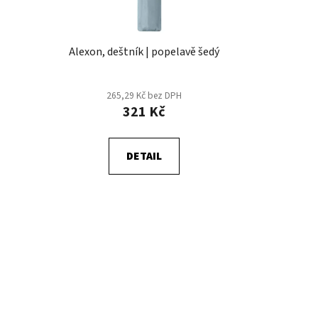
t
ů
Alexon, deštník | popelavě šedý
265,29 Kč bez DPH
321 Kč
DETAIL