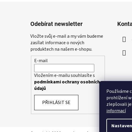
Z
á
Odebírat newsletter
Kont
p
a
Vložte svůj e-mail a my vám budeme
t
zasílat informace o nových
í
produktech na našem e-shopu.
E-mail
Vložením e-mailu souhlasíte s
podmínkami ochrany osobních
údajů
Používáme c
prohlížení w
PŘIHLÁSIT SE
zlepšovali j
informací
Nastaven