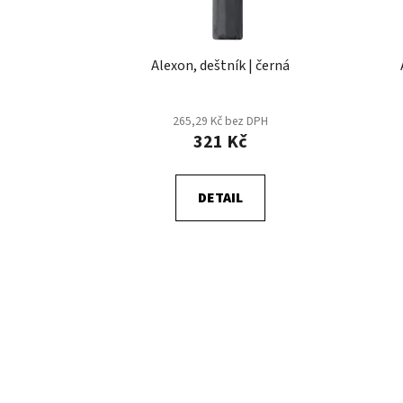
o
d
u
Alexon, deštník | černá
k
t
265,29 Kč bez DPH
ů
321 Kč
DETAIL