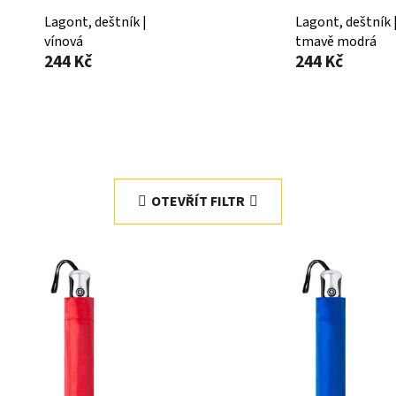
Lagont, deštník |
Lagont, deštník 
vínová
tmavě modrá
244 Kč
244 Kč
OTEVŘÍT FILTR