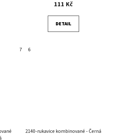
111 Kč
DETAIL
7
6
ované
2140-rukavice kombinované - Černá
á