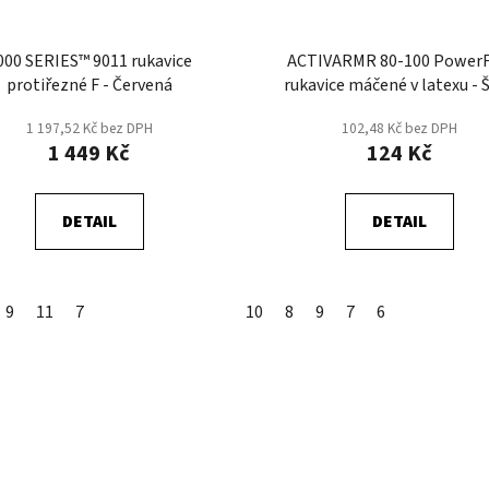
000 SERIES™ 9011 rukavice
ACTIVARMR 80-100 PowerF
protiřezné F - Červená
rukavice máčené v latexu - 
1 197,52 Kč bez DPH
102,48 Kč bez DPH
1 449 Kč
124 Kč
DETAIL
DETAIL
9
11
7
10
8
9
7
6