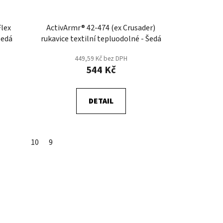
lex
ActivArmr® 42-474 (ex Crusader)
Šedá
rukavice textilní tepluodolné - Šedá
449,59 Kč bez DPH
544 Kč
DETAIL
10
9