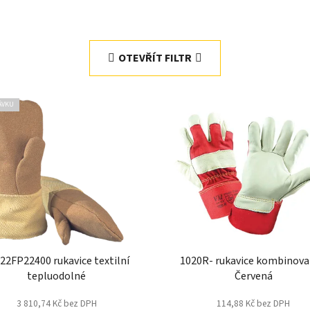
OTEVŘÍT FILTR
ÁVKU
22FP22400 rukavice textilní
1020R- rukavice kombinova
tepluodolné
Červená
3 810,74 Kč bez DPH
114,88 Kč bez DPH