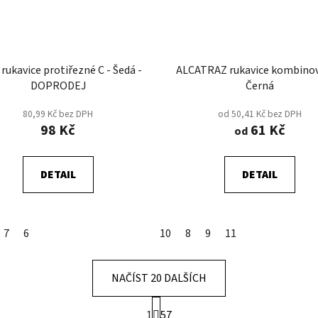
rukavice protiřezné C - Šedá -
ALCATRAZ rukavice kombinov
DOPRODEJ
Černá
80,99 Kč bez DPH
od 50,41 Kč bez DPH
98 Kč
61 Kč
od
DETAIL
DETAIL
7
6
10
8
9
11
NAČÍST 20 DALŠÍCH
S
1
57
t