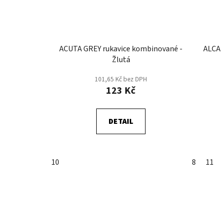
ACUTA GREY rukavice kombinované -
ALCA 
Žlutá
101,65 Kč bez DPH
123 Kč
DETAIL
10
8
11