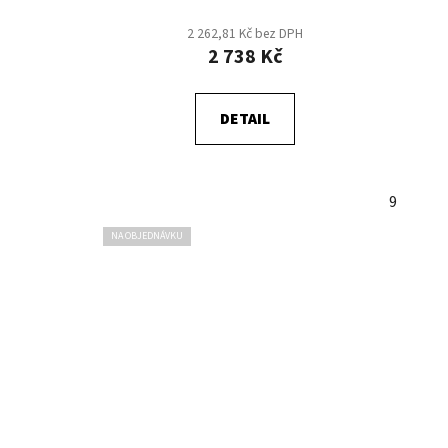
2 262,81 Kč bez DPH
2 738 Kč
DETAIL
9
NA OBJEDNÁVKU