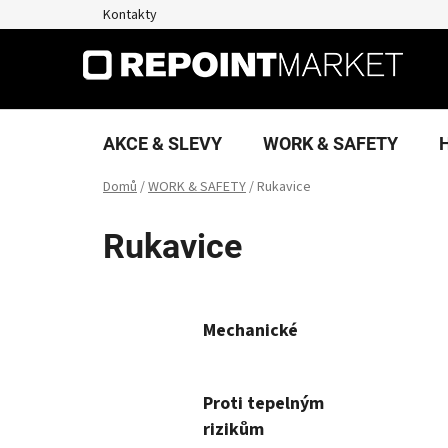
Přejít
Kontakty
na
obsah
AKCE & SLEVY
WORK & SAFETY
Domů
/
WORK & SAFETY
/
Rukavice
Rukavice
Mechanické
Proti tepelným
rizikům