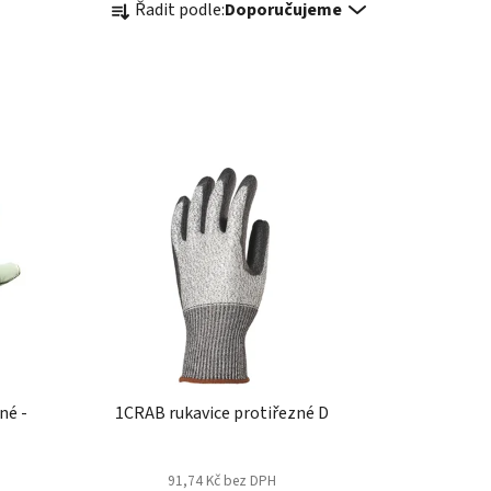
Řadit podle:
Doporučujeme
a
z
e
n
í
p
r
o
d
u
k
t
ů
né -
1CRAB rukavice protiřezné D
91,74 Kč bez DPH