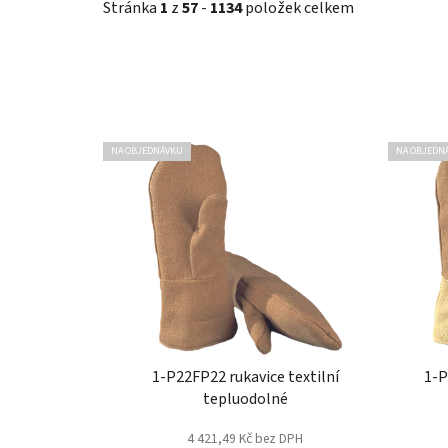
Stránka
1
z
57
-
1134
položek celkem
V
NA OBJEDNÁVKU
NA OBJEDN
ý
p
i
s
p
r
o
d
u
1-P22FP22 rukavice textilní
1-P
tepluodolné
k
t
4 421,49 Kč bez DPH