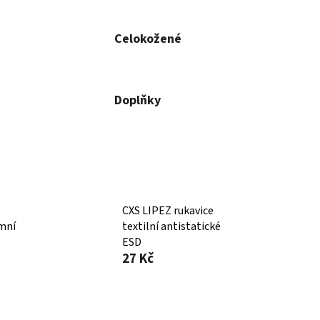
Celokožené
Doplňky
CXS LIPEZ rukavice
mní
textilní antistatické
ESD
27 Kč
Ř