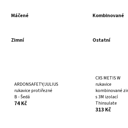
Máčené
Kombinované
Zimní
Ostatní
CXS METIS W
ARDONSAFETY/JULIUS
rukavice
rukavice protiřezné
kombinované zi
B - Šedá
s 3M izolací
74 Kč
Thinsulate
313 Kč