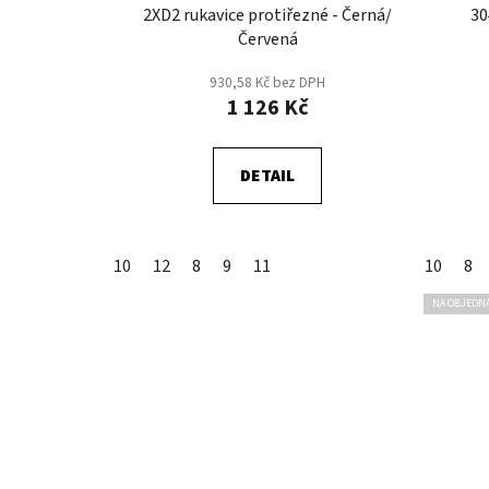
2XD2 rukavice protiřezné - Černá/
30
Červená
930,58 Kč bez DPH
1 126 Kč
DETAIL
10
12
8
9
11
10
8
NA OBJEDN