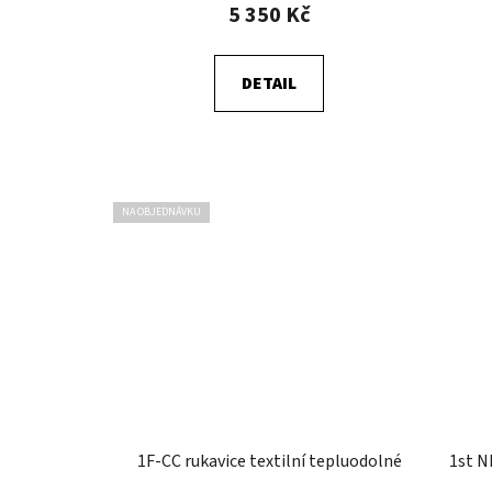
ů
5 350 Kč
DETAIL
NA OBJEDNÁVKU
1F-CC rukavice textilní tepluodolné
1st N