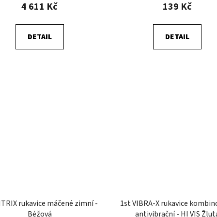
4 611 Kč
139 Kč
DETAIL
DETAIL
ITRIX rukavice máčené zimní -
1st VIBRA-X rukavice kombin
Béžová
antivibrační - HI VIS Žlut