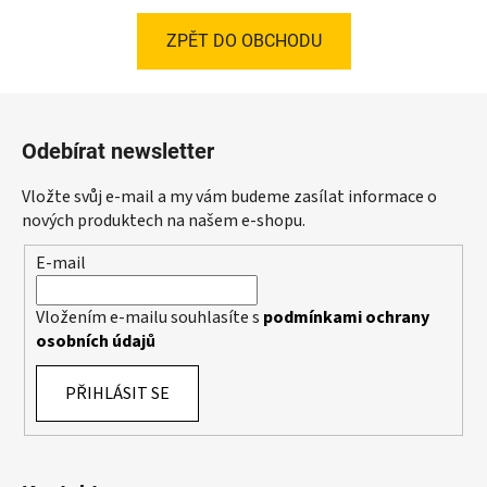
ZPĚT DO OBCHODU
Z
á
Odebírat newsletter
p
a
Vložte svůj e-mail a my vám budeme zasílat informace o
t
nových produktech na našem e-shopu.
í
E-mail
Vložením e-mailu souhlasíte s
podmínkami ochrany
osobních údajů
PŘIHLÁSIT SE