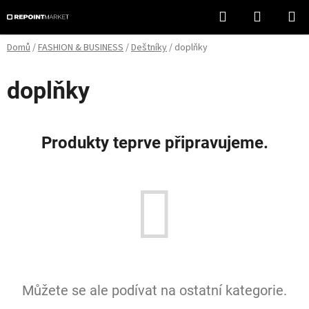
Přejít
Hledat
NÁKUPN
na
KOŠÍK
obsah
Domů
/
FASHION & BUSINESS
/
Deštníky
/
doplňky
doplňky
Produkty teprve připravujeme.
Můžete se ale podívat na ostatní kategorie.