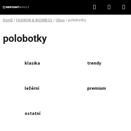
Přejít
Hledat
NÁKUPN
na
KOŠÍK
obsah
Domů
/
FASHION & BUSINESS
/
Obuv
/
polobotky
polobotky
klasika
trendy
ležérní
premium
ostatní