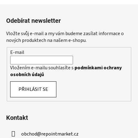
a
á
Z
c
n
á
í
í
Odebírat newsletter
p
p
r
a
Vložte svůj e-mail a my vám budeme zasílat informace o
v
t
nových produktech na našem e-shopu.
k
í
y
E-mail
v
ý
Vložením e-mailu souhlasíte s
podmínkami ochrany
p
osobních údajů
i
s
PŘIHLÁSIT SE
u
Kontakt
obchod
@
repointmarket.cz