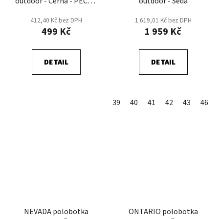
outdoor - Černá - PECKA
outdoor - Šedá
DNE
412,40 Kč bez DPH
1 619,01 Kč bez DPH
499 Kč
1 959 Kč
DETAIL
DETAIL
39
40
41
42
43
46
NEVADA polobotka
ONTARIO polobotka