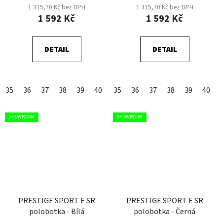
1 315,70 Kč bez DPH
1 315,70 Kč bez DPH
1 592 Kč
1 592 Kč
DETAIL
DETAIL
35
36
37
38
39
40
41
35
42
36
43
37
44
38
45
39
46
40
SHOWROOM
SHOWROOM
PRESTIGE SPORT E SR
PRESTIGE SPORT E SR
polobotka - Bílá
polobotka - Černá