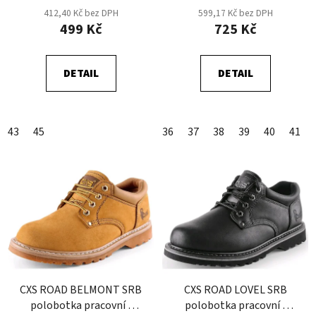
u
412,40 Kč bez DPH
599,17 Kč bez DPH
k
499 Kč
725 Kč
t
ů
DETAIL
DETAIL
43
45
36
37
38
39
40
41
CXS ROAD BELMONT SRB
CXS ROAD LOVEL SRB
polobotka pracovní -
polobotka pracovní -