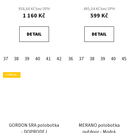
Hnědá
958,68 Kč bez DPH
495,04 Kč bez DPH
1 160 Kč
599 Kč
DETAIL
DETAIL
37
38
39
40
41
42
43
36
44
37
45
38
46
39
47
40
48
45
VÝPRODEJ
GORDON SRA polobotka
MERANO polobotka
- DOPRODEJ
outdoor - Modrá