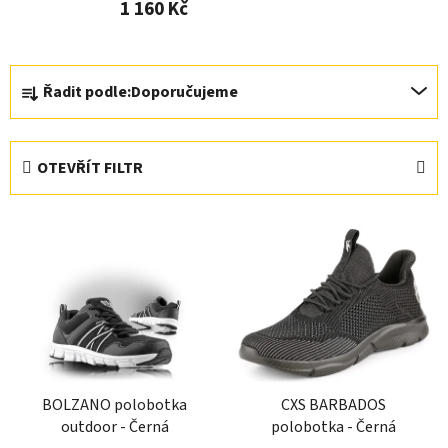
1 160 Kč
Ř
Řadit podle:
Doporučujeme
a
z
e
OTEVŘÍT FILTR
n
í
V
p
ý
r
p
o
i
d
s
u
p
k
r
t
BOLZANO polobotka
CXS BARBADOS
o
ů
outdoor - Černá
polobotka - Černá
d