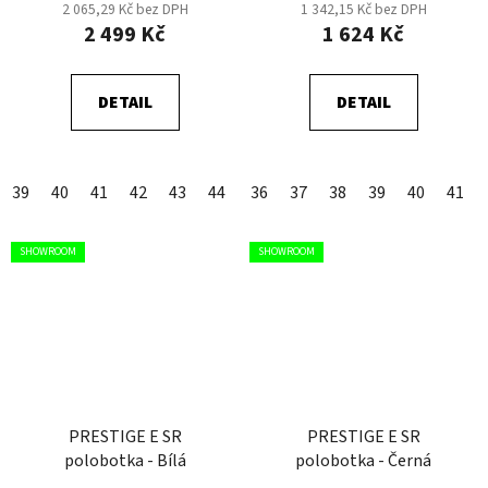
2 065,29 Kč bez DPH
1 342,15 Kč bez DPH
2 499 Kč
1 624 Kč
DETAIL
DETAIL
39
40
41
42
43
44
45
36
46
37
47
38
39
40
41
SHOWROOM
SHOWROOM
PRESTIGE E SR
PRESTIGE E SR
polobotka - Bílá
polobotka - Černá