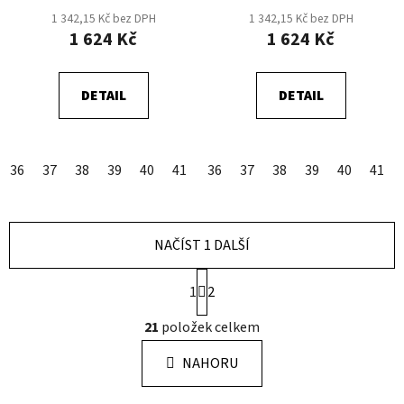
1 342,15 Kč bez DPH
1 342,15 Kč bez DPH
1 624 Kč
1 624 Kč
DETAIL
DETAIL
36
37
38
39
40
41
42
36
43
37
44
38
45
39
46
40
47
41
NAČÍST 1 DALŠÍ
S
1
2
t
r
O
21
položek celkem
á
v
n
l
k
NAHORU
á
o
d
v