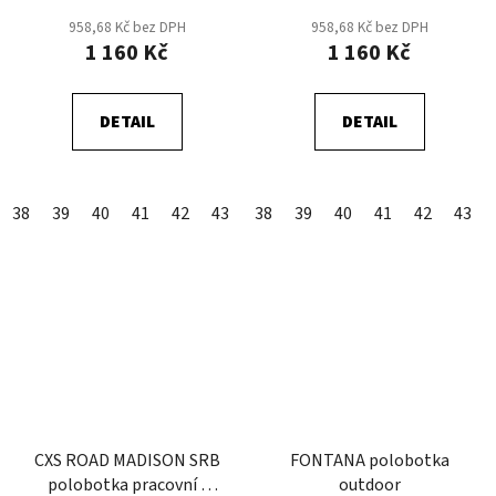
Písková
Černá
958,68 Kč bez DPH
958,68 Kč bez DPH
1 160 Kč
1 160 Kč
DETAIL
DETAIL
38
39
40
41
42
43
44
38
45
39
46
40
47
41
48
42
43
CXS ROAD MADISON SRB
FONTANA polobotka
polobotka pracovní -
outdoor