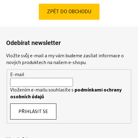
ZPĚT DO OBCHODU
Z
á
Odebírat newsletter
p
a
Vložte svůj e-mail a my vám budeme zasílat informace o
t
nových produktech na našem e-shopu.
í
E-mail
Vložením e-mailu souhlasíte s
podmínkami ochrany
osobních údajů
PŘIHLÁSIT SE