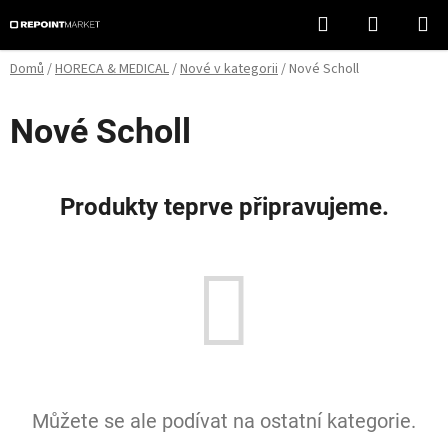
Přejít
Hledat
NÁKUPN
na
KOŠÍK
obsah
Domů
/
HORECA & MEDICAL
/
Nové v kategorii
/
Nové Scholl
Nové Scholl
Produkty teprve připravujeme.
Můžete se ale podívat na ostatní kategorie.