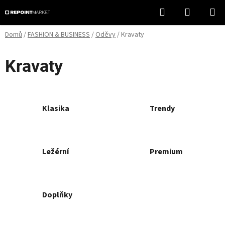
Přejít
Hledat
NÁKUPN
na
KOŠÍK
obsah
Domů
/
FASHION & BUSINESS
/
Oděvy
/
Kravaty
Kravaty
Klasika
Trendy
Ležérní
Premium
Doplňky