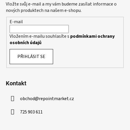
a
Vložte svůj e-mail a my vám budeme zasílat informace o
t
nových produktech na našem e-shopu.
í
E-mail
Vložením e-mailu souhlasíte s
podmínkami ochrany
osobních údajů
PŘIHLÁSIT SE
Kontakt
obchod
@
repointmarket.cz
725 903 611