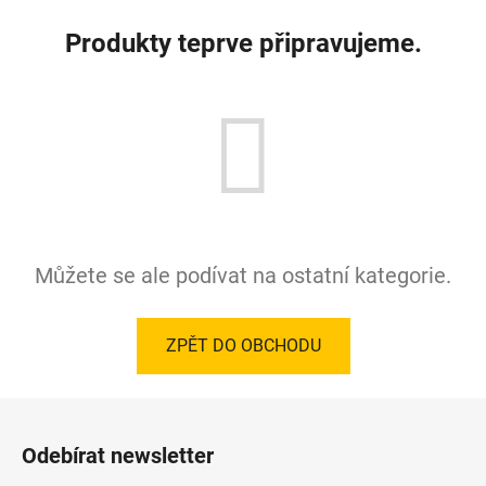
Produkty teprve připravujeme.
Můžete se ale podívat na ostatní kategorie.
ZPĚT DO OBCHODU
Z
á
Odebírat newsletter
p