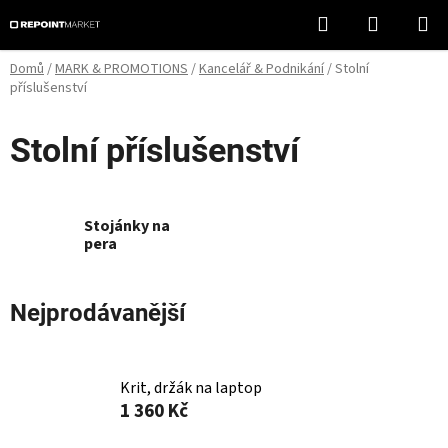
Přejít
Hledat
NÁKUPN
na
KOŠÍK
obsah
Domů
/
MARK & PROMOTIONS
/
Kancelář & Podnikání
/
Stolní
příslušenství
Stolní příslušenství
Stojánky na
pera
Nejprodávanější
Krit, držák na laptop
1 360 Kč