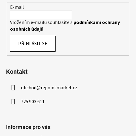
í
y
E-mail
v
ý
Vložením e-mailu souhlasíte s
podmínkami ochrany
p
osobních údajů
i
s
PŘIHLÁSIT SE
u
Kontakt
obchod
@
repointmarket.cz
725 903 611
Informace pro vás