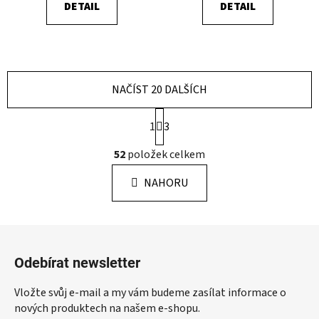
DETAIL
DETAIL
NAČÍST 20 DALŠÍCH
S
1
3
t
r
O
52
položek celkem
á
v
n
l
k
NAHORU
á
o
d
v
a
á
Z
c
n
á
í
í
Odebírat newsletter
p
p
r
a
Vložte svůj e-mail a my vám budeme zasílat informace o
v
t
nových produktech na našem e-shopu.
k