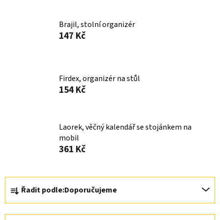
Brajil, stolní organizér
147 Kč
Firdex, organizér na stůl
154 Kč
Laorek, věčný kalendář se stojánkem na
mobil
361 Kč
Ř
Řadit podle:
Doporučujeme
a
z