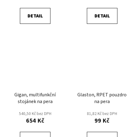
DETAIL
DETAIL
Gigan, multifunkční
Glaston, RPET pouzdro
stojánek na pera
na pera
540,50 Kč bez DPH
81,82 Kč bez DPH
654 Kč
99 Kč