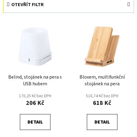
e
OTEVŘÍT FILTR
n
í
V
p
ý
r
p
o
i
d
s
u
p
k
r
t
Belind, stojánek na pera s
Bloxem, multifunkční
o
ů
USB hubem
stojánek na pera
d
u
170,25 Kč bez DPH
510,74 Kč bez DPH
k
206 Kč
618 Kč
t
ů
DETAIL
DETAIL