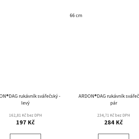
66 cm
N®DAG rukávník svářečský -
ARDON®DAG rukávník svářeč
levý
pár
162,81 Kč bez DPH
234,71 Kč bez DPH
197 Kč
284 Kč