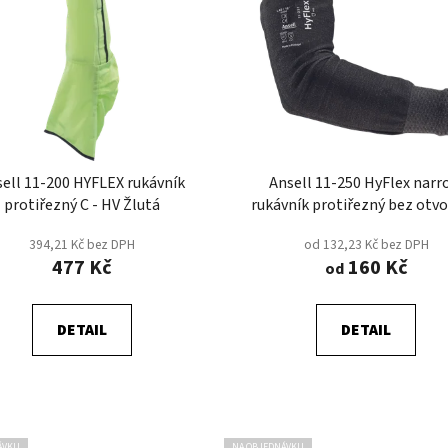
ell 11-200 HYFLEX rukávník
Ansell 11-250 HyFlex nar
protiřezný C - HV Žlutá
rukávník protiřezný bez otvo
palec B
394,21 Kč bez DPH
od 132,23 Kč bez DPH
477 Kč
160 Kč
od
DETAIL
DETAIL
ÁVKU
NA OBJEDNÁVKU