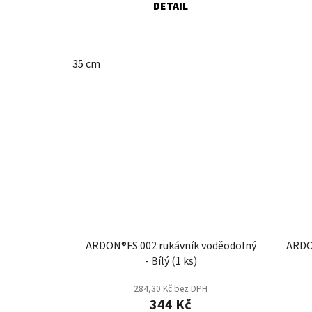
DETAIL
35 cm
ARDON®FS 002 rukávník voděodolný
ARDO
- Bílý (1 ks)
284,30 Kč bez DPH
344 Kč