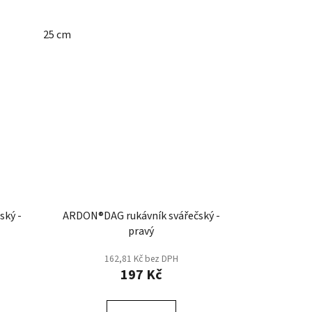
25 cm
ský -
ARDON®DAG rukávník svářečský -
pravý
162,81 Kč bez DPH
197 Kč