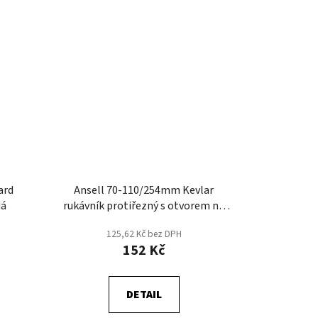
ard
Ansell 70-110/254mm Kevlar
dá
rukávník protiřezný s otvorem na
palec
125,62 Kč bez DPH
152 Kč
DETAIL