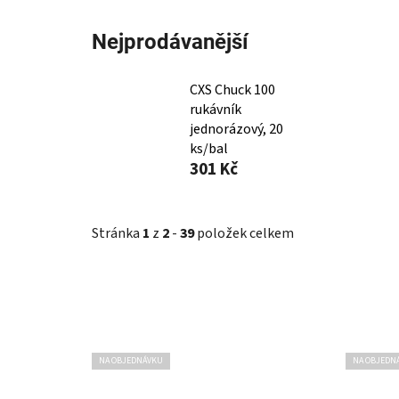
Nejprodávanější
CXS Chuck 100
rukávník
jednorázový, 20
ks/bal
301 Kč
Stránka
1
z
2
-
39
položek celkem
V
NA OBJEDNÁVKU
NA OBJEDN
ý