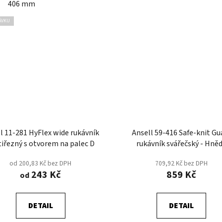
406 mm
ÁVKU
l 11-281 HyFlex wide rukávník
Ansell 59-416 Safe-knit Gu
tiřezný s otvorem na palec D
rukávník svářečský - Hně
od 200,83 Kč bez DPH
709,92 Kč bez DPH
243 Kč
859 Kč
od
DETAIL
DETAIL