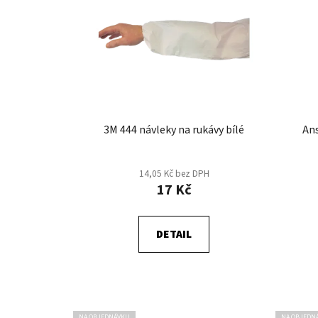
p
i
s
p
r
o
d
u
3M 444 návleky na rukávy bílé
Ans
k
t
14,05 Kč bez DPH
ů
17 Kč
DETAIL
NA OBJEDNÁVKU
NA OBJEDN