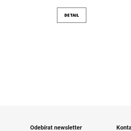
DETAIL
Z
á
Odebírat newsletter
Kont
p