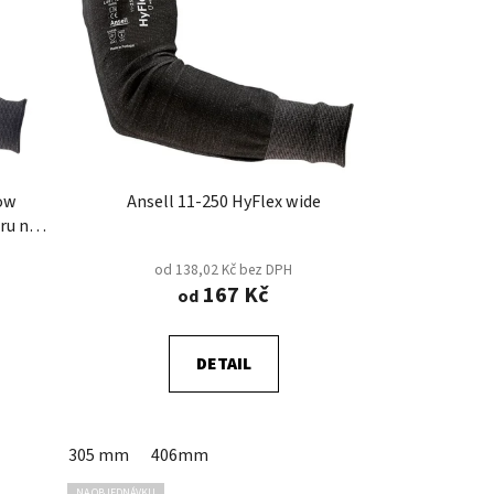
o
d
u
k
t
ů
row
Ansell 11-250 HyFlex wide
ru na
od 138,02 Kč bez DPH
167 Kč
od
DETAIL
305 mm
406mm
NA OBJEDNÁVKU