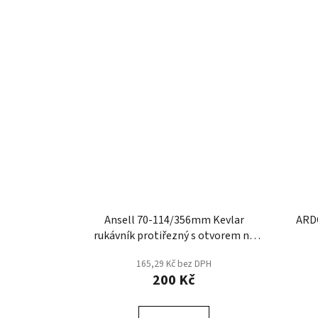
Ansell 70-114/356mm Kevlar
ARDO
rukávník protiřezný s otvorem na
palec C
165,29 Kč bez DPH
200 Kč