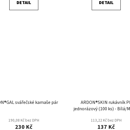
DETAIL
DETAIL
N®GAL svářečské kamaše pár
ARDON®SKIN rukávník P
jednorázový (100 ks) - Bílá/
190,08 Kč bez DPH
113,22 Kč bez DPH
230 Kč
137 Kč