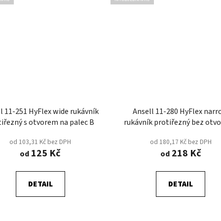
l 11-251 HyFlex wide rukávník
Ansell 11-280 HyFlex nar
tiřezný s otvorem na palec B
rukávník protiřezný bez otvo
palec D
od 103,31 Kč bez DPH
od 180,17 Kč bez DPH
125 Kč
218 Kč
od
od
DETAIL
DETAIL