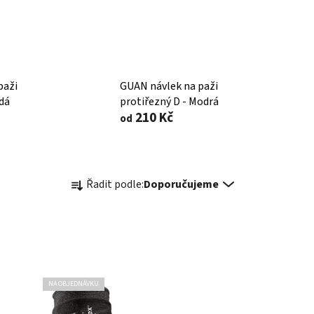
paži
GUAN návlek na paži
edá
protiřezný D - Modrá
210 Kč
od
Ř
Řadit podle:
Doporučujeme
a
z
e
n
í
p
NA OBJEDNÁVKU
r