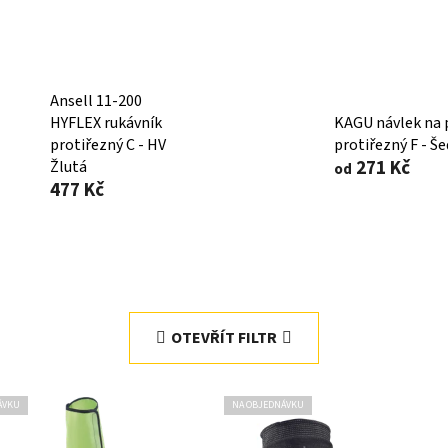
Ansell 11-200
HYFLEX rukávník
KAGU návlek na 
protiřezný C - HV
protiřezný F - Š
271 Kč
Žlutá
od
477 Kč
OTEVŘÍT FILTR
ÁVKU
NA OBJEDNÁVKU