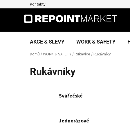
Přejít
Kontakty
na
obsah
AKCE & SLEVY
WORK & SAFETY
Domů
/
WORK & SAFETY
/
Rukavice
/
Rukávníky
Rukávníky
Svářečské
Jednorázové