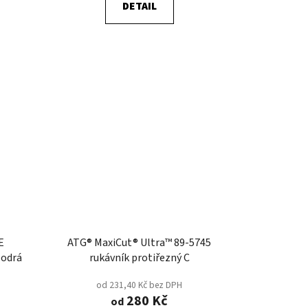
DETAIL
E
ATG® MaxiCut® Ultra™ 89-5745
Modrá
rukávník protiřezný C
od 231,40 Kč bez DPH
280 Kč
od