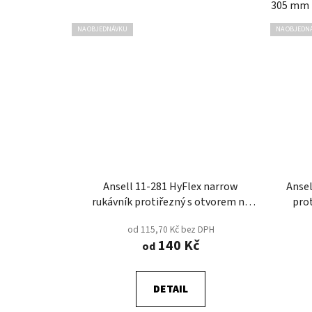
305 mm
NA OBJEDNÁVKU
NA OBJEDN
Ansell 11-281 HyFlex narrow
Ansel
rukávník protiřezný s otvorem na
pro
palec D
od 115,70 Kč bez DPH
140 Kč
od
DETAIL