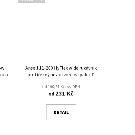
row
Ansell 11-280 HyFlex wide rukávník
ru na
protiřezný bez otvoru na palec D
od 190,91 Kč bez DPH
231 Kč
od
DETAIL