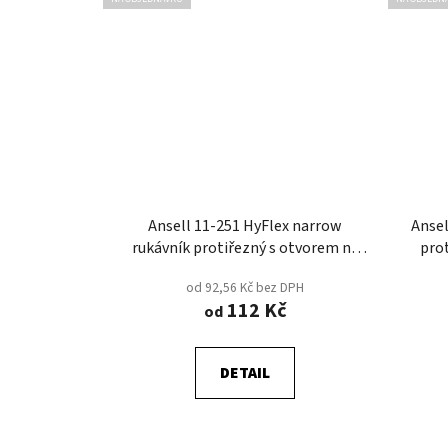
Ansell 11-251 HyFlex narrow
Ansel
rukávník protiřezný s otvorem na
pro
palec B
od 92,56 Kč bez DPH
112 Kč
od
DETAIL