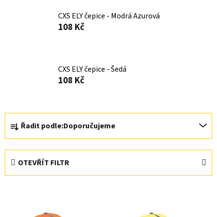
CXS ELY čepice - Modrá Azurová
108 Kč
CXS ELY čepice - Šedá
108 Kč
Ř
Řadit podle:
Doporučujeme
a
z
e
OTEVŘÍT FILTR
n
í
V
p
ý
r