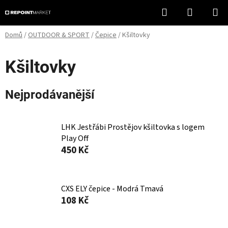
Přejít
Hledat
NÁKUPN
na
KOŠÍK
obsah
Domů
/
OUTDOOR & SPORT
/
Čepice
/
Kšiltovky
Kšiltovky
Nejprodávanější
LHK Jestřábi Prostějov kšiltovka s logem
Play Off
450 Kč
CXS ELY čepice - Modrá Tmavá
108 Kč