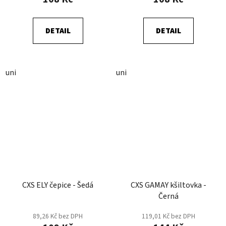
DETAIL
DETAIL
uni
uni
CXS ELY čepice - Šedá
CXS GAMAY kšiltovka -
Černá
89,26 Kč bez DPH
119,01 Kč bez DPH