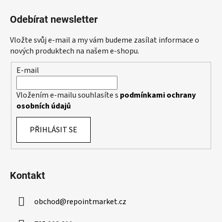
c
n
á
í
í
Odebírat newsletter
p
p
r
a
Vložte svůj e-mail a my vám budeme zasílat informace o
v
t
nových produktech na našem e-shopu.
k
í
y
E-mail
v
ý
Vložením e-mailu souhlasíte s
podmínkami ochrany
p
osobních údajů
i
s
PŘIHLÁSIT SE
u
Kontakt
obchod
@
repointmarket.cz