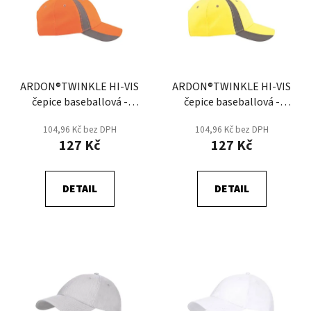
p
o
i
d
s
u
p
k
r
t
ARDON®TWINKLE HI-VIS
ARDON®TWINKLE HI-VIS
o
ů
čepice baseballová -
čepice baseballová -
d
Oranžová
Žlutá
u
104,96 Kč bez DPH
104,96 Kč bez DPH
k
127 Kč
127 Kč
t
ů
DETAIL
DETAIL