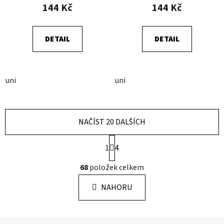
144 Kč
144 Kč
DETAIL
DETAIL
uni
uni
NAČÍST 20 DALŠÍCH
S
1
4
t
r
O
68
položek celkem
á
v
n
l
k
NAHORU
á
o
d
v
a
á
Z