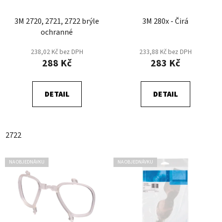
k
r
t
3M 2720, 2721, 2722 brýle
3M 280x - Čirá
o
ů
ochranné
d
u
238,02 Kč bez DPH
233,88 Kč bez DPH
k
288 Kč
283 Kč
t
ů
DETAIL
DETAIL
2722
NA OBJEDNÁVKU
NA OBJEDNÁVKU