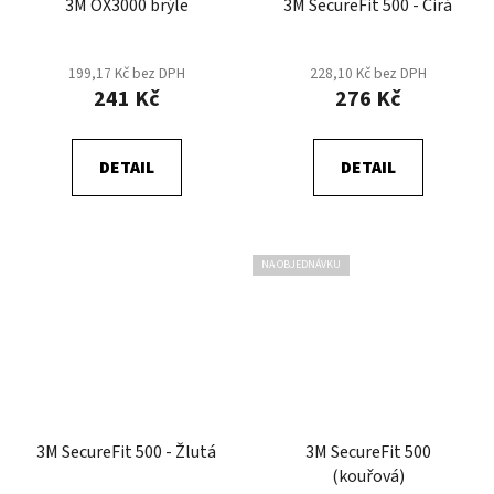
3M OX3000 brýle
3M SecureFit 500 - Čirá
199,17 Kč bez DPH
228,10 Kč bez DPH
241 Kč
276 Kč
DETAIL
DETAIL
NA OBJEDNÁVKU
3M SecureFit 500 - Žlutá
3M SecureFit 500
(kouřová)