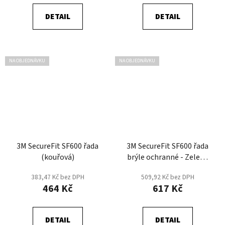
DETAIL
DETAIL
NA OBJEDNÁVKU
NA OBJEDNÁVKU
3M SecureFit SF600 řada
3M SecureFit SF600 řada
(kouřová)
brýle ochranné - Zelená
tm.
383,47 Kč bez DPH
509,92 Kč bez DPH
464 Kč
617 Kč
DETAIL
DETAIL