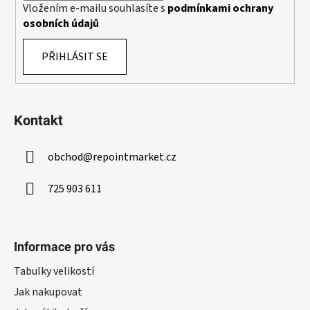
Vložením e-mailu souhlasíte s
podmínkami ochrany
p
osobních údajů
i
s
PŘIHLÁSIT SE
u
Kontakt
obchod
@
repointmarket.cz
725 903 611
Informace pro vás
Tabulky velikostí
Jak nakupovat