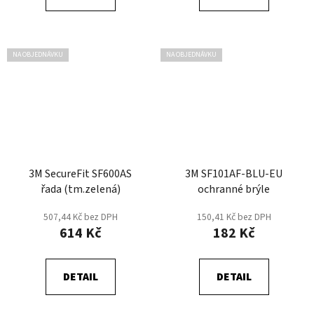
NA OBJEDNÁVKU
NA OBJEDNÁVKU
3M SecureFit SF600AS
3M SF101AF-BLU-EU
řada (tm.zelená)
ochranné brýle
507,44 Kč bez DPH
150,41 Kč bez DPH
614 Kč
182 Kč
DETAIL
DETAIL