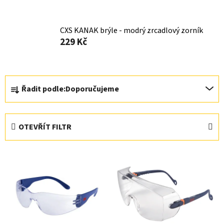
CXS KANAK brýle - modrý zrcadlový zorník
229 Kč
Ř
Řadit podle:
Doporučujeme
a
z
e
OTEVŘÍT FILTR
n
í
V
p
ý
r
p
o
i
d
s
u
p