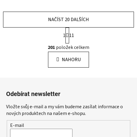
NAČÍST 20 DALŠÍCH
S
1
11
t
r
O
201
položek celkem
á
v
n
l
k
NAHORU
á
o
d
v
a
á
Z
c
n
á
í
í
Odebírat newsletter
p
p
r
a
Vložte svůj e-mail a my vám budeme zasílat informace o
v
t
nových produktech na našem e-shopu.
k
í
y
E-mail
v
ý