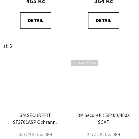
465 Kč
364 Kč
DETAIL
DETAIL
st. 5
NA OBJEDNÁVKU
3M SECUREFIT
3M SecureFit SF400/400X
SF3701ASP Ochranné
SGAF
brýle přes brýle - Čirá
353,72 Kč bez DPH
247,11 Kč bez DPH