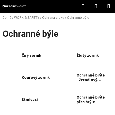
Přejít
Hledat
NÁKUPN
na
KOŠÍK
obsah
Domů
/
WORK & SAFETY
/
Ochrana zraku
/
Ochranné býle
Ochranné býle
Čirý zorník
Žlutý zorník
Ochranné brýle
Kouřový zorník
- Zrcadlový
barevný zorník
Ochranné brýle
Stmívací
přes brýle