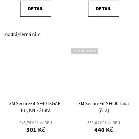
DETAIL
DETAIL
modrá/černá rám.
NA OBJEDNÁVKU
3M SecureFit SF401SGAF-
3M SecureFit SF600 řada
EU, KN - Žlutá
(čirá)
248,76 Kč bez DPH
363,64 Kč bez DPH
301 Kč
440 Kč