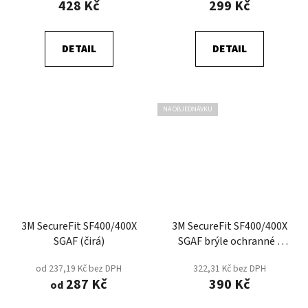
428 Kč
299 Kč
DETAIL
DETAIL
NA OBJEDNÁVKU
3M SecureFit SF400/400X
3M SecureFit SF400/400X
SGAF (čirá)
SGAF brýle ochranné -
Kouřová
od 237,19 Kč bez DPH
322,31 Kč bez DPH
287 Kč
390 Kč
od