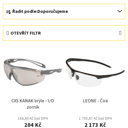
Ř
Řadit podle:
Doporučujeme
a
z
e
OTEVŘÍT FILTR
n
í
V
p
ý
r
p
o
i
d
s
u
p
k
r
t
CXS KANAK brýle - I/O
LEONE - Čirá
o
ů
zorník
d
u
168,60 Kč bez DPH
1 795,87 Kč bez DPH
k
204 Kč
2 173 Kč