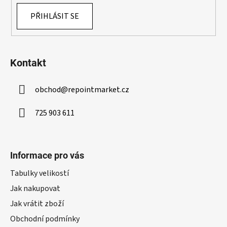
v
ý
PŘIHLÁSIT SE
p
i
s
u
Kontakt
obchod
@
repointmarket.cz
725 903 611
Informace pro vás
Tabulky velikostí
Jak nakupovat
Jak vrátit zboží
Obchodní podmínky