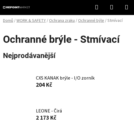
Přejít
Hledat
NÁKUPN
na
KOŠÍK
obsah
Domů
/
WORK & SAFETY
/
Ochrana zraku
/
Ochranné býle
/
Stmívací
Ochranné brýle - Stmívací
Nejprodávanější
CXS KANAK brýle - I/O zorník
204 Kč
LEONE - Čirá
2 173 Kč