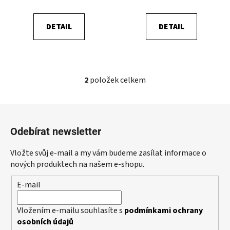
t
ů
DETAIL
DETAIL
2
položek celkem
O
v
l
Z
á
á
d
Odebírat newsletter
p
a
a
c
Vložte svůj e-mail a my vám budeme zasílat informace o
t
í
nových produktech na našem e-shopu.
p
í
E-mail
r
v
k
Vložením e-mailu souhlasíte s
podmínkami ochrany
y
osobních údajů