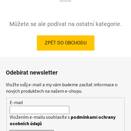
Můžete se ale podívat na ostatní kategorie.
ZPĚT DO OBCHODU
Z
á
Odebírat newsletter
p
a
Vložte svůj e-mail a my vám budeme zasílat informace o
t
nových produktech na našem e-shopu.
í
E-mail
Vložením e-mailu souhlasíte s
podmínkami ochrany
osobních údajů