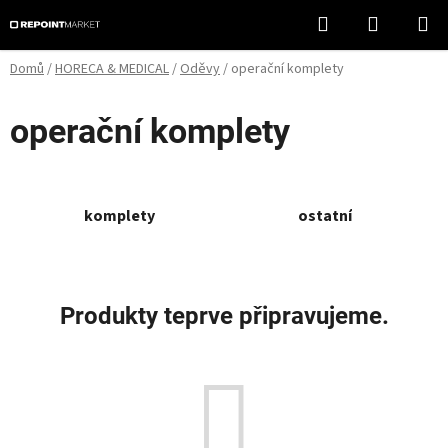
Přejít
Hledat
NÁKUPN
na
KOŠÍK
obsah
Domů
/
HORECA & MEDICAL
/
Oděvy
/
operační komplety
operační komplety
komplety
ostatní
Produkty teprve připravujeme.