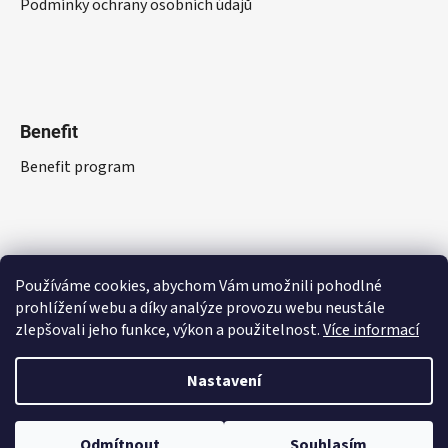
Podmínky ochrany osobních údajů
Benefit
Benefit program
Používáme cookies, abychom Vám umožnili pohodlné
prohlížení webu a díky analýze provozu webu neustále
zlepšovali jeho funkce, výkon a použitelnost.
Více informací
Nastavení
Vytvořil Shoptet
Odmítnout
Souhlasím