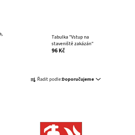
a,
Tabulka "Vstup na
staveniště zakázán"
96 Kč
Ř
Řadit podle:
Doporučujeme
a
z
e
n
í
p
r