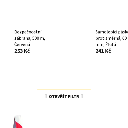
Bezpečnostní
Samolepící pásk
zábrana, 500 m,
protisměrná, 60
Červená
mm, Žlutá
253 Kč
241 Kč
OTEVŘÍT FILTR