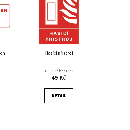
o
d
u
k
t
ů
len
Hasící přístroj
40,50 Kč bez DPH
49 Kč
DETAIL