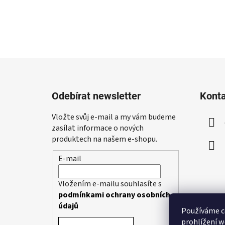
Z
á
Odebírat newsletter
Kont
p
a
Vložte svůj e-mail a my vám budeme
t
zasílat informace o nových
í
produktech na našem e-shopu.
E-mail
Vložením e-mailu souhlasíte s
podmínkami ochrany osobních
údajů
Používáme c
prohlížení w