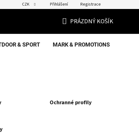
CZK
Přihlášení
Registrace
PRÁZDNÝ KOŠÍK
NÁKUPNÍ
KOŠÍK
TDOOR & SPORT
MARK & PROMOTIONS
FANS
y
Ochranné profily
y