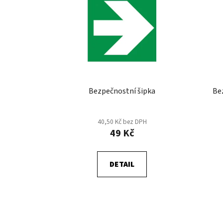
p
i
s
p
r
o
d
u
Bezpečnostní šipka
Be
k
t
40,50 Kč bez DPH
ů
49 Kč
DETAIL