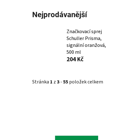
Nejprodávanější
Značkovací sprej
Schuller Prisma,
signální oranžová,
500 ml
204 Kč
Stránka
1
z
3
-
55
položek celkem
V
ý