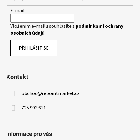
p
í
E-mail
r
v
k
Vložením e-mailu souhlasíte s
podmínkami ochrany
y
osobních údajů
v
ý
PŘIHLÁSIT SE
p
i
s
u
Kontakt
obchod
@
repointmarket.cz
725 903 611
Informace pro vás