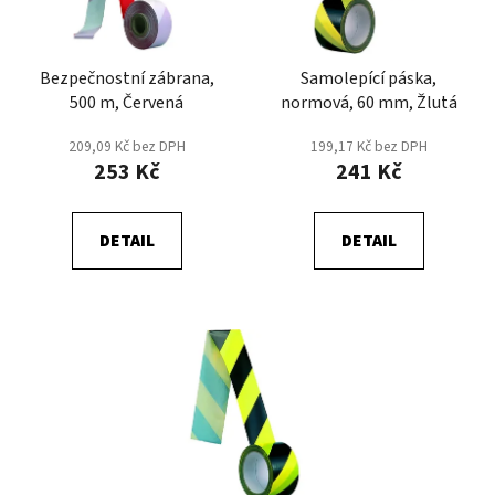
u
p
k
r
t
Bezpečnostní zábrana,
Samolepící páska,
o
ů
500 m, Červená
normová, 60 mm, Žlutá
d
u
209,09 Kč bez DPH
199,17 Kč bez DPH
k
253 Kč
241 Kč
t
ů
DETAIL
DETAIL