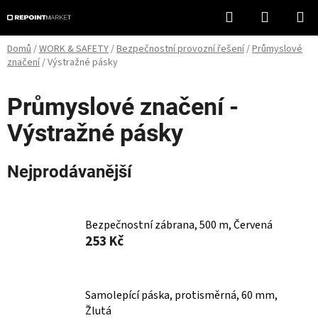
Přejít
Hledat
NÁKUPN
na
KOŠÍK
obsah
Domů
/
WORK & SAFETY
/
Bezpečnostní provozní řešení
/
Průmyslové
značení
/
Výstražné pásky
Průmyslové značení -
Výstražné pásky
Nejprodávanější
Bezpečnostní zábrana, 500 m, Červená
253 Kč
Samolepící páska, protisměrná, 60 mm,
Žlutá