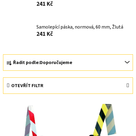
241 Kč
Samolepící páska, normová, 60 mm, Žlutá
241 Kč
Ř
Řadit podle:
Doporučujeme
a
z
e
OTEVŘÍT FILTR
n
í
V
p
ý
r
p
o
i
d
s