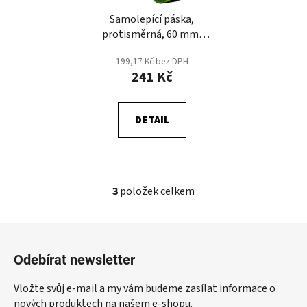
Samolepící páska,
protisměrná, 60 mm,
Žlutá
199,17 Kč bez DPH
241 Kč
DETAIL
3
položek celkem
O
v
l
Z
á
á
d
Odebírat newsletter
p
a
a
c
Vložte svůj e-mail a my vám budeme zasílat informace o
t
í
nových produktech na našem e-shopu.