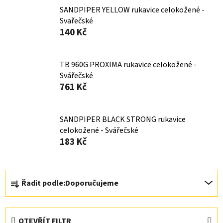
SANDPIPER YELLOW rukavice celokožené -
Svařečské
140 Kč
TB 960G PROXIMA rukavice celokožené -
Svářečské
761 Kč
SANDPIPER BLACK STRONG rukavice
celokožené - Svářečské
183 Kč
Ř
Řadit podle:
Doporučujeme
a
z
e
OTEVŘÍT FILTR