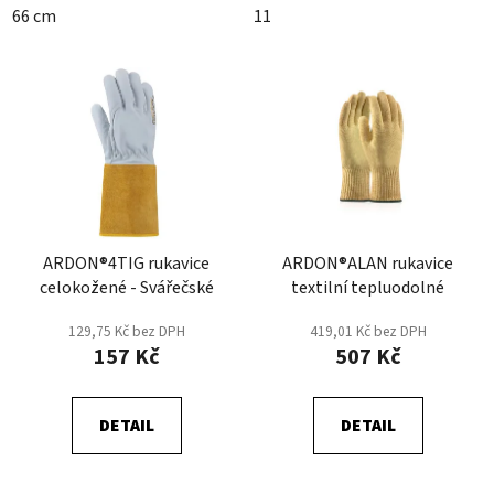
66 cm
11
ARDON®4TIG rukavice
ARDON®ALAN rukavice
celokožené - Svářečské
textilní tepluodolné
129,75 Kč bez DPH
419,01 Kč bez DPH
157 Kč
507 Kč
DETAIL
DETAIL