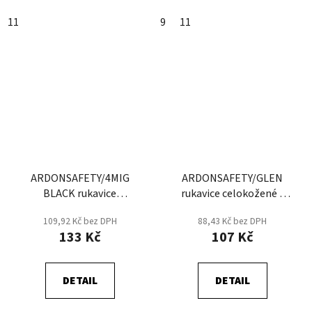
11
9
11
ARDONSAFETY/4MIG
ARDONSAFETY/GLEN
BLACK rukavice
rukavice celokožené -
celokožené - Svařečské
Svářečské -Šedá
109,92 Kč bez DPH
88,43 Kč bez DPH
133 Kč
107 Kč
DETAIL
DETAIL