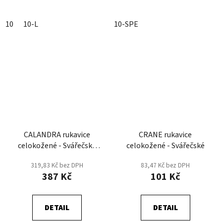
10
10-L
10-SPE
CALANDRA rukavice
CRANE rukavice
celokožené - Svářečské
celokožené - Svářečské
-Žlutá
319,83 Kč bez DPH
83,47 Kč bez DPH
387 Kč
101 Kč
DETAIL
DETAIL