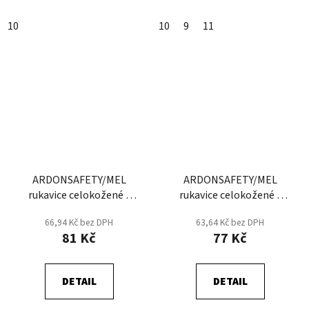
10
10
9
11
ARDONSAFETY/MEL
ARDONSAFETY/MEL
rukavice celokožené -
rukavice celokožené -
Svářečské - Prodejní
Svářečské - Šedá
66,94 Kč bez DPH
63,64 Kč bez DPH
blistr
81 Kč
77 Kč
DETAIL
DETAIL