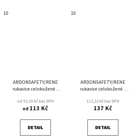
10
10
ARDONSAFETY/RENE
ARDONSAFETY/RENE
rukavice celokožené -
rukavice celokožené -
Svářečské - Červená
Svářečské - Prodejní
od 93,39 Kč bez DPH
113,22 Kč bez DPH
blistr
113 Kč
137 Kč
od
DETAIL
DETAIL