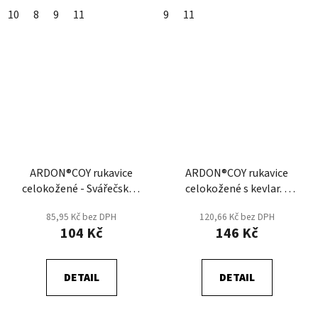
10
8
9
11
9
11
ARDON®COY rukavice
ARDON®COY rukavice
celokožené - Svářečské -
celokožené s kevlar. -
Šedá
Svařečské - Šedá
85,95 Kč bez DPH
120,66 Kč bez DPH
104 Kč
146 Kč
DETAIL
DETAIL