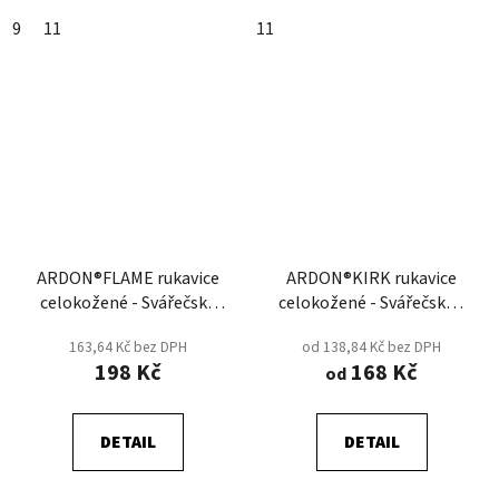
9
11
11
ARDON®FLAME rukavice
ARDON®KIRK rukavice
celokožené - Svářečské
celokožené - Svářečské -
-Žlutá
Žlutá
163,64 Kč bez DPH
od 138,84 Kč bez DPH
198 Kč
168 Kč
od
DETAIL
DETAIL