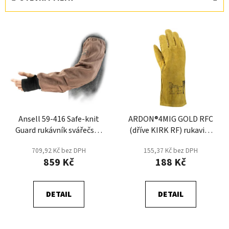
n
í
V
p
ý
r
p
o
i
d
s
u
p
k
r
t
Ansell 59-416 Safe-knit
ARDON®4MIG GOLD RFC
o
ů
Guard rukávník svářečský
(dříve KIRK RF) rukavice
d
- Hnědá
celokožené - Svařečské -
u
709,92 Kč bez DPH
155,37 Kč bez DPH
Žlutá
k
859 Kč
188 Kč
t
ů
DETAIL
DETAIL