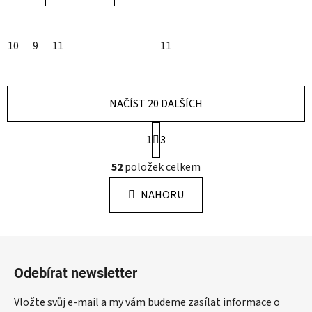
10
9
11
11
NAČÍST 20 DALŠÍCH
S
1
3
t
r
O
52
položek celkem
á
v
n
l
k
NAHORU
á
o
d
v
a
á
Z
c
n
á
í
í
Odebírat newsletter
p
p
r
a
Vložte svůj e-mail a my vám budeme zasílat informace o
v