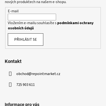
t
nových produktech na našem e-shopu.
k
í
y
E-mail
v
ý
Vložením e-mailu souhlasíte s
podmínkami ochrany
p
osobních údajů
i
s
PŘIHLÁSIT SE
u
Kontakt
obchod
@
repointmarket.cz
725 903 611
Informace pro vás