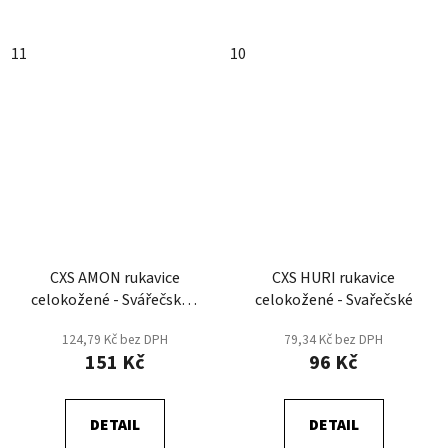
11
10
CXS AMON rukavice
CXS HURI rukavice
celokožené - Svářečské -
celokožené - Svařečské
Oranžová
124,79 Kč bez DPH
79,34 Kč bez DPH
151 Kč
96 Kč
DETAIL
DETAIL