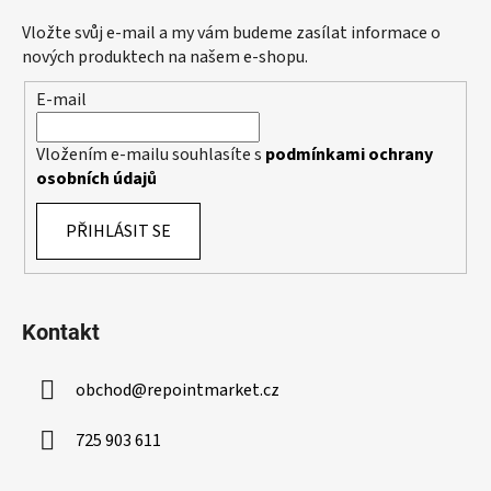
r
a
Vložte svůj e-mail a my vám budeme zasílat informace o
v
t
nových produktech na našem e-shopu.
k
í
y
E-mail
v
ý
Vložením e-mailu souhlasíte s
podmínkami ochrany
p
osobních údajů
i
s
PŘIHLÁSIT SE
u
Kontakt
obchod
@
repointmarket.cz
725 903 611