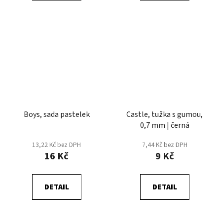
Boys, sada pastelek
Castle, tužka s gumou,
0,7 mm | černá
13,22 Kč bez DPH
7,44 Kč bez DPH
16 Kč
9 Kč
DETAIL
DETAIL