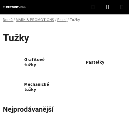
Přejít
Hledat
NÁKUPN
na
KOŠÍK
obsah
Domů
/
MARK & PROMOTIONS
/
Psaní
/
Tužky
Tužky
Grafitové
Pastelky
tužky
Mechanické
tužky
Nejprodávanější