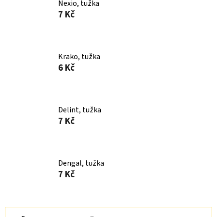
Nexio, tužka
7 Kč
Krako, tužka
6 Kč
Delint, tužka
7 Kč
Dengal, tužka
7 Kč
Ř