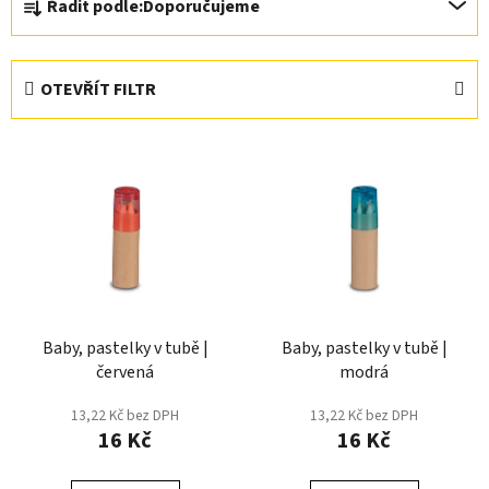
Řadit podle:
Doporučujeme
a
z
e
OTEVŘÍT FILTR
n
í
V
p
ý
r
p
o
i
d
s
u
p
k
r
t
Baby, pastelky v tubě |
Baby, pastelky v tubě |
o
ů
červená
modrá
d
u
13,22 Kč bez DPH
13,22 Kč bez DPH
k
16 Kč
16 Kč
t