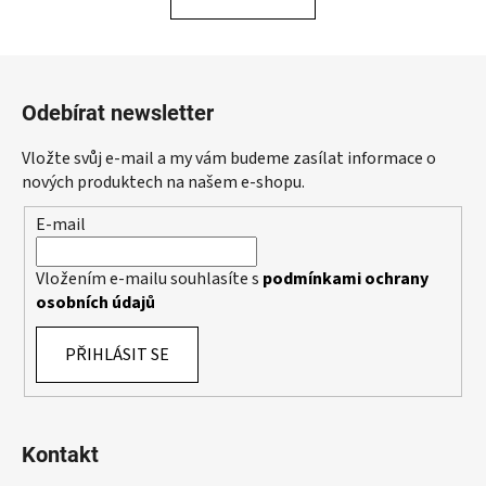
á
o
d
v
a
á
Z
c
n
á
í
í
Odebírat newsletter
p
p
r
a
Vložte svůj e-mail a my vám budeme zasílat informace o
v
t
nových produktech na našem e-shopu.
k
í
y
E-mail
v
ý
Vložením e-mailu souhlasíte s
podmínkami ochrany
p
osobních údajů
i
s
PŘIHLÁSIT SE
u
Kontakt