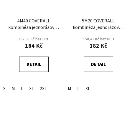
4M40 COVERALL
5M20 COVERALL
kombinéza jednorázová -
kombinéza jednorázová -
Bílá/HV Oranžová
Bílá
152,07 Kč bez DPH
150,41 Kč bez DPH
184 Kč
182 Kč
DETAIL
DETAIL
S
M
L
XL
2XL
M
L
XL