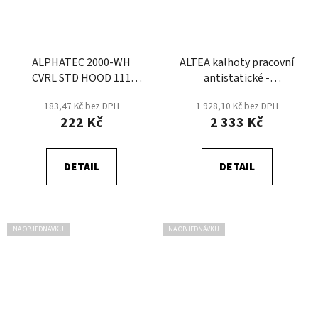
ALPHATEC 2000-WH
ALTEA kalhoty pracovní
CVRL STD HOOD 111
antistatické -
kombinéza jednorázová -
Modrá/Navy
183,47 Kč bez DPH
1 928,10 Kč bez DPH
Bílá
222 Kč
2 333 Kč
DETAIL
DETAIL
NA OBJEDNÁVKU
NA OBJEDNÁVKU