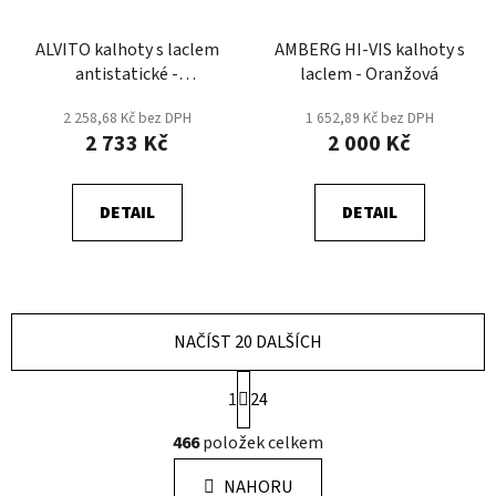
ALVITO kalhoty s laclem
AMBERG HI-VIS kalhoty s
antistatické -
laclem - Oranžová
Modrá/Navy
2 258,68 Kč bez DPH
1 652,89 Kč bez DPH
2 733 Kč
2 000 Kč
DETAIL
DETAIL
NAČÍST 20 DALŠÍCH
S
1
24
t
r
O
466
položek celkem
á
v
n
l
k
NAHORU