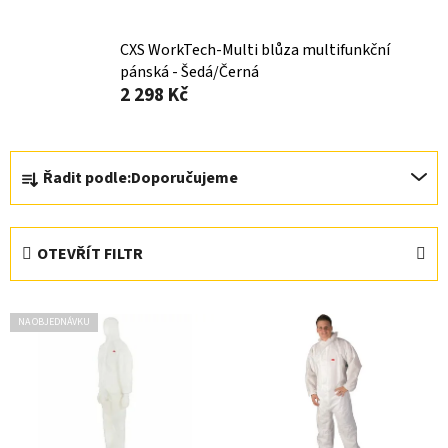
CXS WorkTech-Multi blůza multifunkční
pánská - Šedá/Černá
2 298 Kč
Ř
Řadit podle:
Doporučujeme
a
z
e
OTEVŘÍT FILTR
n
í
V
p
NA OBJEDNÁVKU
ý
r
p
o
i
d
s
u
p