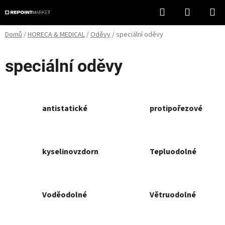
Přejít
Hledat
NÁKUPN
na
KOŠÍK
obsah
Domů
/
HORECA & MEDICAL
/
Oděvy
/
speciální oděvy
speciální oděvy
antistatické
protipořezové
kyselinovzdorné
Tepluodolné
Voděodolné
Větruodolné