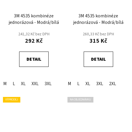
3M 4535 kombinéze
3M 4535 kombinéze
jednorázová - Modrá/bílá
jednorázová - Modrá/bílá
241,32 Kč bez DPH
260,33 Kč bez DPH
292 Kč
315 Kč
DETAIL
DETAIL
M
L
XL
XXL
3XL
M
L
XL
3XL
2XL
VÝPRODEJ
NA OBJEDNÁVKU