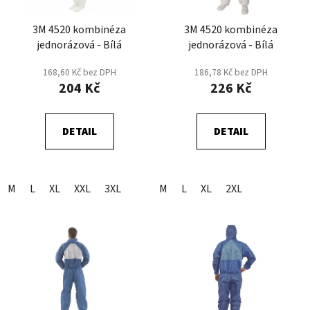
k
r
t
3M 4520 kombinéza
3M 4520 kombinéza
o
ů
jednorázová - Bílá
jednorázová - Bílá
d
u
168,60 Kč bez DPH
186,78 Kč bez DPH
k
204 Kč
226 Kč
t
ů
DETAIL
DETAIL
M
L
XL
XXL
3XL
M
L
XL
2XL