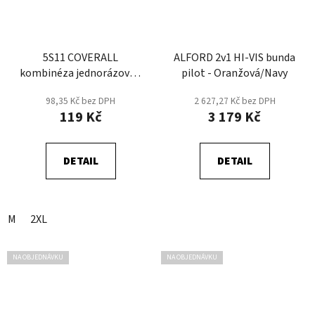
5S11 COVERALL
ALFORD 2v1 HI-VIS bunda
kombinéza jednorázová -
pilot - Oranžová/Navy
Modrá
98,35 Kč bez DPH
2 627,27 Kč bez DPH
119 Kč
3 179 Kč
DETAIL
DETAIL
M
2XL
NA OBJEDNÁVKU
NA OBJEDNÁVKU