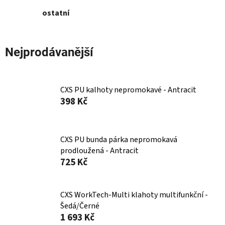
ostatní
Nejprodávanější
CXS PU kalhoty nepromokavé - Antracit
398 Kč
CXS PU bunda párka nepromokavá
prodloužená - Antracit
725 Kč
CXS WorkTech-Multi klahoty multifunkční -
Šedá/Černé
1 693 Kč