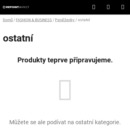
Přejít
Hledat
NÁKUPN
na
KOŠÍK
obsah
Domů
/
FASHION & BUSINESS
/
Peněženky
/
ostatní
ostatní
Produkty teprve připravujeme.
Můžete se ale podívat na ostatní kategorie.