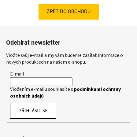
ZPĚT DO OBCHODU
Z
á
Odebírat newsletter
p
a
Vložte svůj e-mail a my vám budeme zasílat informace o
t
nových produktech na našem e-shopu.
í
E-mail
Vložením e-mailu souhlasíte s
podmínkami ochrany
osobních údajů
PŘIHLÁSIT SE