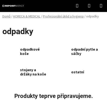
Přejít
Hledat
NÁKUPN
na
KOŠÍK
obsah
Domů
/
HORECA & MEDICAL
/
Profesionální úklid a hygiena
/
odpadky
odpadky
odpadkové
odpadní pytle a
koše
sáčky
stojany a
ostatní
držáky na koše
Produkty teprve připravujeme.