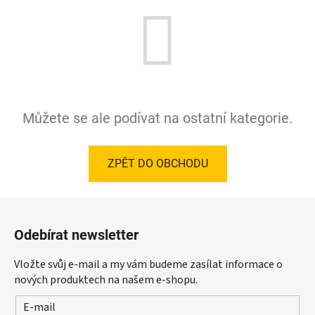
Můžete se ale podívat na ostatní kategorie.
ZPĚT DO OBCHODU
Z
á
Odebírat newsletter
p
a
Vložte svůj e-mail a my vám budeme zasílat informace o
t
nových produktech na našem e-shopu.
í
E-mail