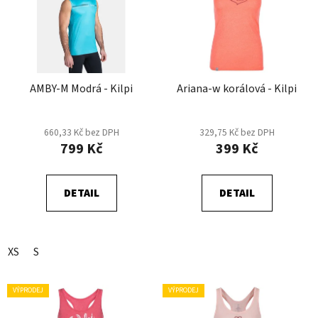
p
o
i
d
s
u
p
k
r
t
AMBY-M Modrá - Kilpi
Ariana-w korálová - Kilpi
o
ů
d
u
660,33 Kč bez DPH
329,75 Kč bez DPH
k
799 Kč
399 Kč
t
ů
DETAIL
DETAIL
XS
S
VÝPRODEJ
VÝPRODEJ