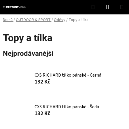
Přejít
Hledat
NÁKUPN
na
KOŠÍK
obsah
Domů
/
OUTDOOR & SPORT
/
Oděvy
/
Topy a tílka
Topy a tílka
Nejprodávanější
CXS RICHARD tílko pánské - Černá
132 Kč
CXS RICHARD tílko pánské - Šedá
132 Kč