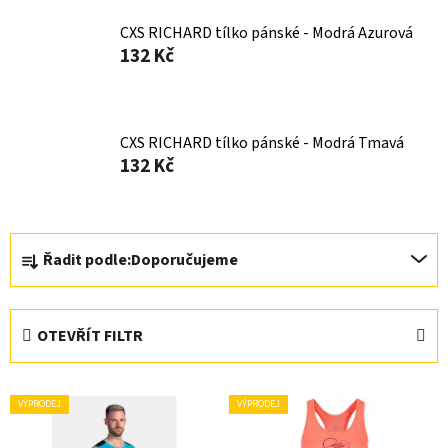
CXS RICHARD tílko pánské - Modrá Azurová
132 Kč
CXS RICHARD tílko pánské - Modrá Tmavá
132 Kč
Ř
Řadit podle:
Doporučujeme
a
z
e
OTEVŘÍT FILTR
n
í
V
p
VÝPRODEJ
VÝPRODEJ
ý
r