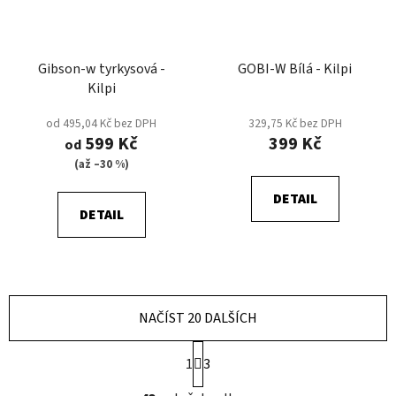
Gibson-w tyrkysová -
GOBI-W Bílá - Kilpi
Kilpi
od 495,04 Kč bez DPH
329,75 Kč bez DPH
599 Kč
399 Kč
od
(až –30 %)
DETAIL
DETAIL
NAČÍST 20 DALŠÍCH
S
1
3
t
r
O