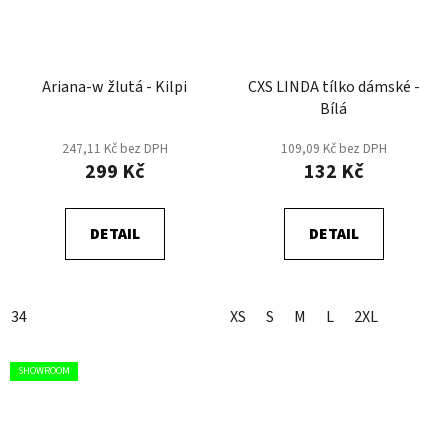
Ariana-w žlutá - Kilpi
CXS LINDA tílko dámské -
Bílá
247,11 Kč bez DPH
109,09 Kč bez DPH
299 Kč
132 Kč
DETAIL
DETAIL
34
XS
S
M
L
2XL
SHOWROOM