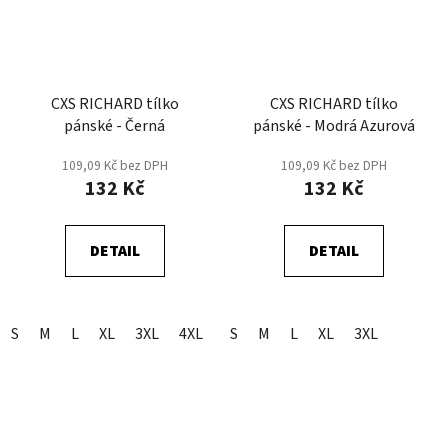
CXS RICHARD tílko
CXS RICHARD tílko
pánské - Černá
pánské - Modrá Azurová
109,09 Kč bez DPH
109,09 Kč bez DPH
132 Kč
132 Kč
DETAIL
DETAIL
S
M
L
XL
3XL
4XL
5XL
S
M
2XL
L
XL
3XL