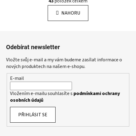
43
položek celkem
á
v
n
l
k
NAHORU
á
o
d
v
a
á
Z
c
n
á
í
í
Odebírat newsletter
p
p
r
a
Vložte svůj e-mail a my vám budeme zasílat informace o
v
t
nových produktech na našem e-shopu.
k
í
y
E-mail
v
ý
Vložením e-mailu souhlasíte s
podmínkami ochrany
p
osobních údajů
i
s
PŘIHLÁSIT SE
u