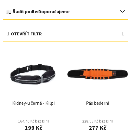
Ř
Řadit podle:
Doporučujeme
a
z
e
OTEVŘÍT FILTR
n
í
V
p
ý
r
p
o
i
d
s
u
p
k
r
t
Kidney-u černá - Kilpi
Pás bederní
o
ů
d
u
164,46 Kč bez DPH
228,93 Kč bez DPH
k
199 Kč
277 Kč