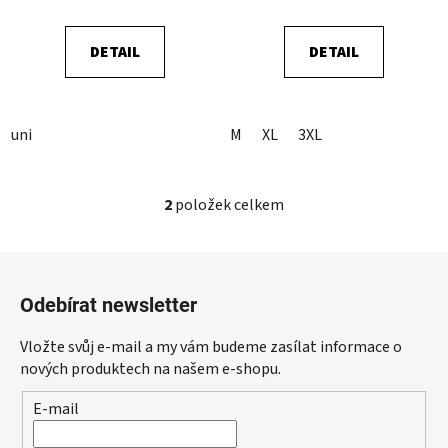
t
ů
DETAIL
DETAIL
uni
M
XL
3XL
2
položek celkem
O
v
l
Z
á
á
d
Odebírat newsletter
p
a
a
c
Vložte svůj e-mail a my vám budeme zasílat informace o
t
í
nových produktech na našem e-shopu.
p
í
E-mail
r
v