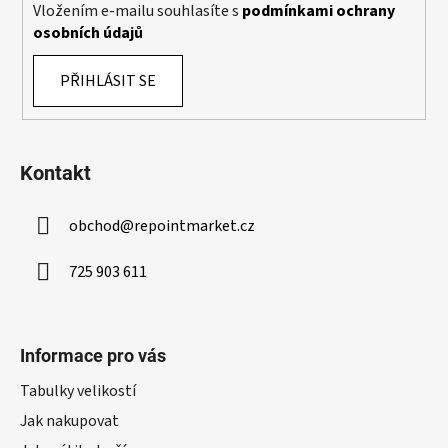
k
Vložením e-mailu souhlasíte s
podmínkami ochrany
y
osobních údajů
v
ý
PŘIHLÁSIT SE
p
i
s
u
Kontakt
obchod
@
repointmarket.cz
725 903 611
Informace pro vás
Tabulky velikostí
Jak nakupovat