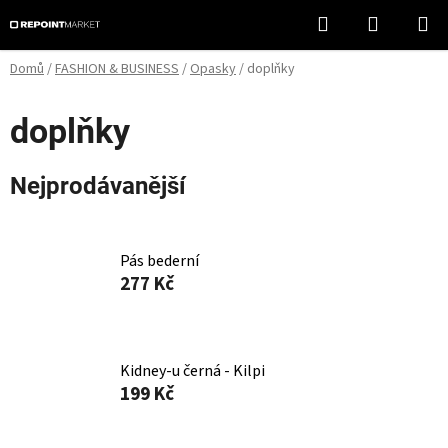
Přejít
Hledat
NÁKUPN
na
KOŠÍK
obsah
Domů
/
FASHION & BUSINESS
/
Opasky
/
doplňky
doplňky
Nejprodávanější
Pás bederní
277 Kč
Kidney-u černá - Kilpi
199 Kč