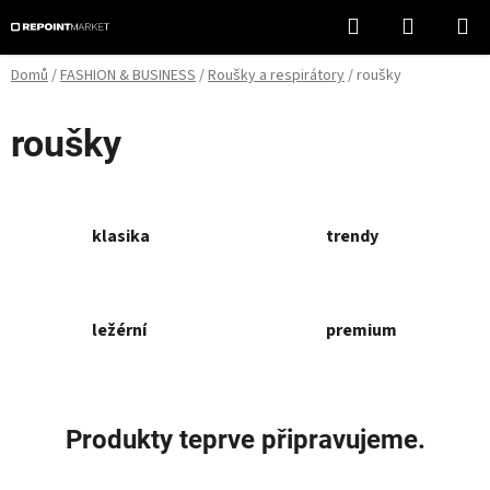
Přejít
Hledat
NÁKUPN
na
KOŠÍK
obsah
Domů
/
FASHION & BUSINESS
/
Roušky a respirátory
/
roušky
roušky
klasika
trendy
ležérní
premium
Produkty teprve připravujeme.