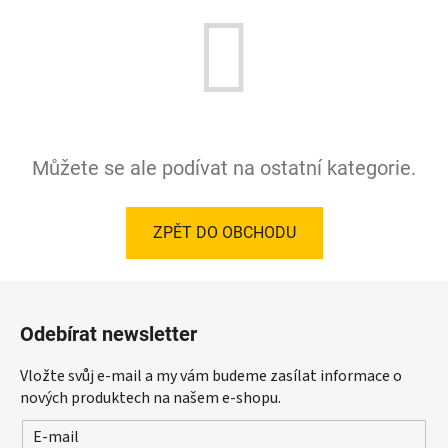
Můžete se ale podívat na ostatní kategorie.
ZPĚT DO OBCHODU
Z
á
Odebírat newsletter
p
a
Vložte svůj e-mail a my vám budeme zasílat informace o
t
nových produktech na našem e-shopu.
í
E-mail