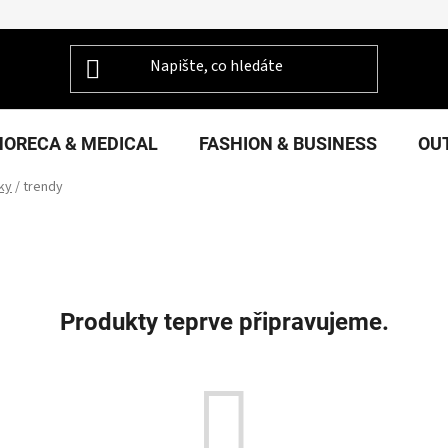
HORECA & MEDICAL
FASHION & BUSINESS
OU
ky
/
trendy
Produkty teprve připravujeme.