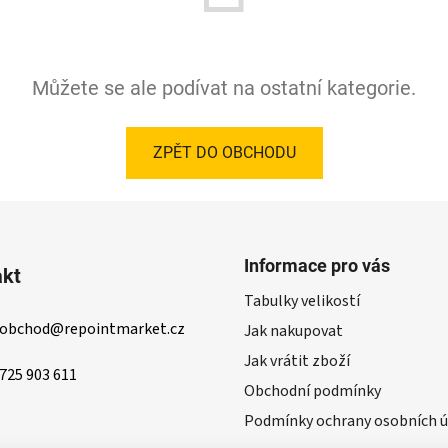
Můžete se ale podívat na ostatní kategorie.
ZPĚT DO OBCHODU
Informace pro vás
akt
Tabulky velikostí
obchod
@
repointmarket.cz
Jak nakupovat
Jak vrátit zboží
725 903 611
Obchodní podmínky
Podmínky ochrany osobních ú