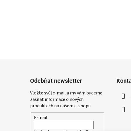
Z
á
Odebírat newsletter
Kont
p
a
Vložte svůj e-mail a my vám budeme
t
zasílat informace o nových
í
produktech na našem e-shopu.
E-mail