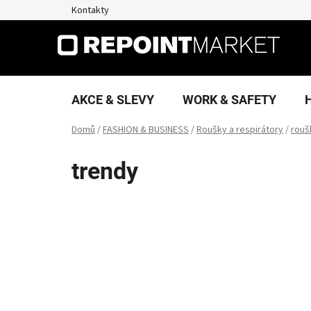
Přejít
Kontakty
na
obsah
AKCE & SLEVY
WORK & SAFETY
Domů
/
FASHION & BUSINESS
/
Roušky a respirátory
/
rouš
trendy