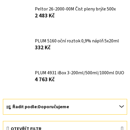
Peltor 26-2000-00M Čist pleny brýle 500x
2 483 Kč
PLUM 5160 oční roztok 0,9% náplň 5x20ml
332 Kč
PLUM 4931 iBox 3-200ml/500ml/1000ml DUO
4 763 Kč
Ř
Řadit podle:
Doporučujeme
a
z
e
OTEVŘÍT FILTR