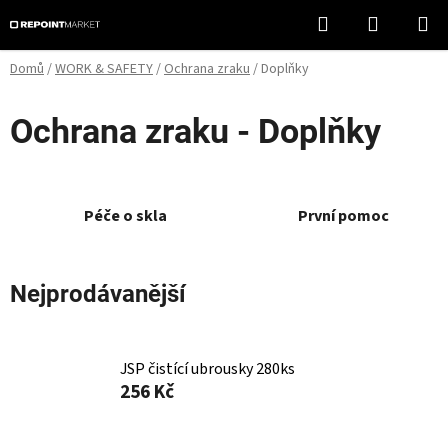
Přejít
Hledat
NÁKUPN
na
KOŠÍK
obsah
Domů
/
WORK & SAFETY
/
Ochrana zraku
/
Doplňky
Ochrana zraku - Doplňky
Péče o skla
První pomoc
Nejprodávanější
JSP čistící ubrousky 280ks
256 Kč