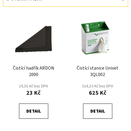
n
í
V
p
ý
r
p
o
i
d
s
u
p
k
r
t
Čistící hadřík ARDON
Čistící stanice Univet
o
ů
2000
3QL002
d
u
19,01 Kč bez DPH
516,53 Kč bez DPH
k
23 Kč
625 Kč
t
ů
DETAIL
DETAIL