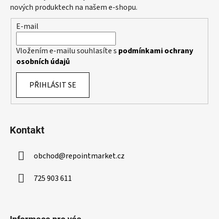
v
t
nových produktech na našem e-shopu.
k
í
y
E-mail
v
ý
Vložením e-mailu souhlasíte s
podmínkami ochrany
p
osobních údajů
i
s
PŘIHLÁSIT SE
u
Kontakt
obchod
@
repointmarket.cz
725 903 611