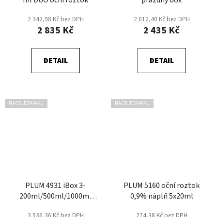
ml DUO oční roztok
prázdný box
2 342,98 Kč bez DPH
2 012,40 Kč bez DPH
2 835 Kč
2 435 Kč
DETAIL
DETAIL
NA OBJEDNÁVKU
NA OBJEDNÁVKU
PLUM 4931 iBox 3-
PLUM 5160 oční roztok
200ml/500ml/1000ml
0,9% náplň 5x20ml
DUO
3 936,36 Kč bez DPH
274,38 Kč bez DPH