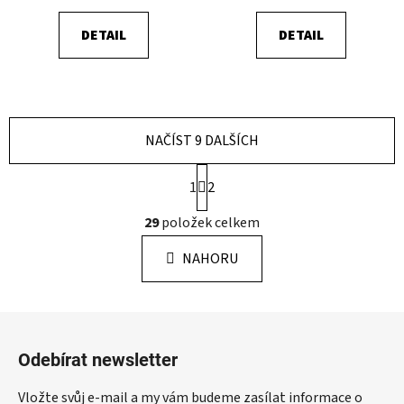
DETAIL
DETAIL
NAČÍST 9 DALŠÍCH
S
1
2
t
r
O
29
položek celkem
á
v
n
l
k
NAHORU
á
o
d
v
a
á
Z
c
n
á
í
í
Odebírat newsletter
p
p
r
a
Vložte svůj e-mail a my vám budeme zasílat informace o