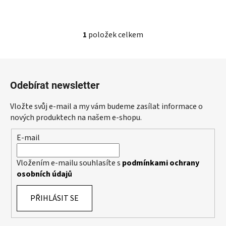
1
položek celkem
O
v
l
Z
á
á
d
Odebírat newsletter
p
a
a
c
Vložte svůj e-mail a my vám budeme zasílat informace o
t
í
nových produktech na našem e-shopu.
p
í
E-mail
r
v
k
Vložením e-mailu souhlasíte s
podmínkami ochrany
y
osobních údajů
v
ý
PŘIHLÁSIT SE
p
i