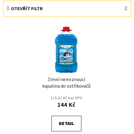
e
OTEVŘÍT FILTR
n
í
V
p
ý
r
p
o
i
d
s
u
p
k
r
t
Zimní nemrznoucí
o
ů
kapalina do ostřikovačů
d
u
119,01 Kč bez DPH
k
144 Kč
t
ů
DETAIL