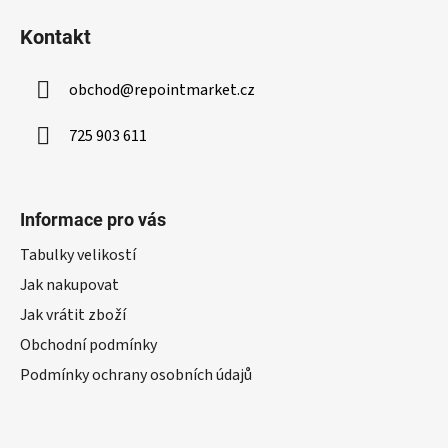
s
u
Kontakt
obchod
@
repointmarket.cz
725 903 611
Informace pro vás
Tabulky velikostí
Jak nakupovat
Jak vrátit zboží
Obchodní podmínky
Podmínky ochrany osobních údajů