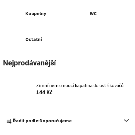
Koupelny
WC
Ostatní
Nejprodávanější
Zimní nemrznoucí kapalina do ostřikovačů
144 Kč
Ř
Řadit podle:
Doporučujeme
a
z