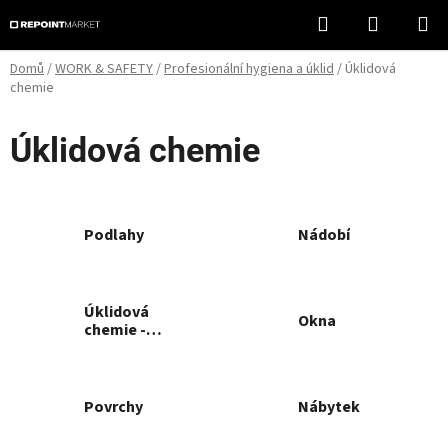
Přejít
Hledat
NÁKUPN
na
KOŠÍK
obsah
Domů
/
WORK & SAFETY
/
Profesionální hygiena a úklid
/
Úklidová
chemie
Úklidová chemie
Podlahy
Nádobí
Úklidová
Okna
chemie -
Kuchyně
Povrchy
Nábytek