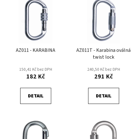
ý
r
p
o
i
d
s
u
p
k
r
t
AZ011 - KARABINA
AZ011T - Karabina oválná
o
ů
twist lock
d
u
150,41 Kč bez DPH
240,50 Kč bez DPH
k
182 Kč
291 Kč
t
ů
DETAIL
DETAIL