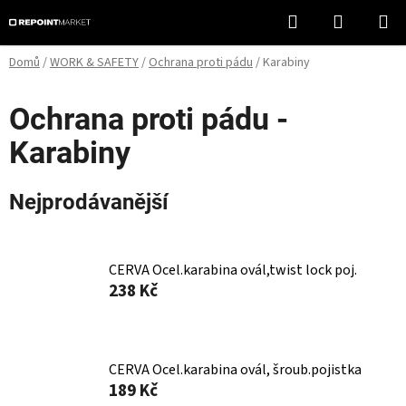
Přejít
Hledat
NÁKUPN
na
KOŠÍK
obsah
Domů
/
WORK & SAFETY
/
Ochrana proti pádu
/
Karabiny
Ochrana proti pádu -
Karabiny
Nejprodávanější
CERVA Ocel.karabina ovál,twist lock poj.
238 Kč
CERVA Ocel.karabina ovál, šroub.pojistka
189 Kč