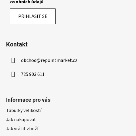
osobních údajů
i
s
PŘIHLÁSIT SE
u
Kontakt
obchod
@
repointmarket.cz
725 903 611
Informace pro vás
Tabulky velikostí
Jak nakupovat
Jak vrátit zboží