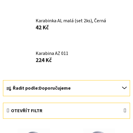
Karabinka AL malá (set 2ks), Černá
42 Kč
Karabina AZ 011
224 Kč
Ř
Řadit podle:
Doporučujeme
a
z
e
OTEVŘÍT FILTR
n
í
V
p