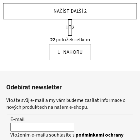
NAČÍST DALŠÍ 2
S
1
2
t
r
O
22
položek celkem
á
v
n
l
k
NAHORU
á
o
d
v
a
á
Z
c
n
á
í
í
Odebírat newsletter
p
p
r
a
Vložte svůj e-mail a my vám budeme zasílat informace o
v
t
nových produktech na našem e-shopu.
k
í
y
E-mail
v
ý
Vložením e-mailu souhlasíte s
podmínkami ochrany
p