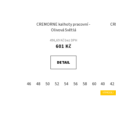
CREMORNE kalhoty pracovní -
CR
Olivová Světlá
496,69 Kč bez DPH
601 Kč
DETAIL
46
48
50
52
54
56
58
60
40
62
42
64
VÝPRODEJ