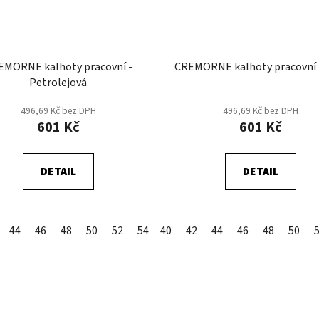
EMORNE kalhoty pracovní -
CREMORNE kalhoty pracovní 
Petrolejová
496,69 Kč bez DPH
496,69 Kč bez DPH
601 Kč
601 Kč
DETAIL
DETAIL
44
46
48
50
52
54
40
56
42
58
44
60
46
62
48
64
50