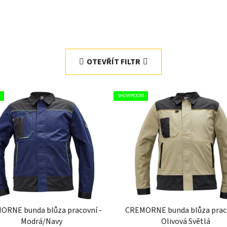
OTEVŘÍT FILTR
SHOWROOM
ORNE bunda blůza pracovní -
CREMORNE bunda blůza praco
Modrá/Navy
Olivová Světlá