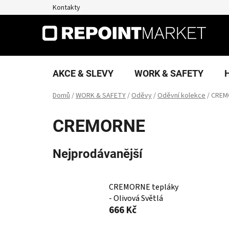
Přejít
Kontakty
na
obsah
AKCE & SLEVY
WORK & SAFETY
Domů
/
WORK & SAFETY
/
Oděvy
/
Oděvní kolekce
/
CREM
CREMORNE
Nejprodávanější
CREMORNE tepláky
- Olivová Světlá
666 Kč