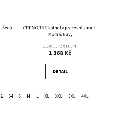
- Šedá
CREMORNE kalhoty pracovní zimní -
Modrá/Navy
1 130,58 Kč bez DPH
1 368 Kč
DETAIL
52
54
S
56
M
58
L
60
XL
62
XXL
64
3XL
4XL