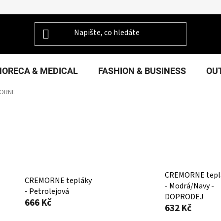
HORECA & MEDICAL
FASHION & BUSINESS
OU
ORNE
CREMORNE tepl
CREMORNE tepláky
- Modrá/Navy -
- Petrolejová
DOPRODEJ
666 Kč
632 Kč