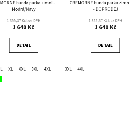
MORNE bunda parka zimní -
CREMORNE bunda parka zimní 
Modrá/Navy
- DOPRODEJ
1 355,37 Kč bez DPH
1 355,37 Kč bez DPH
1 640 Kč
1 640 Kč
DETAIL
DETAIL
L
XL
XXL
3XL
4XL
3XL
4XL