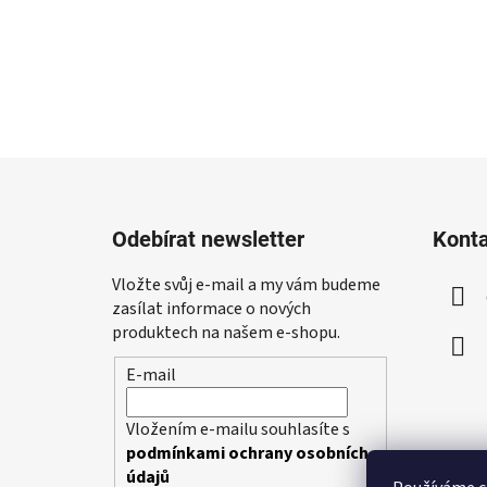
Z
á
Odebírat newsletter
Kont
p
a
Vložte svůj e-mail a my vám budeme
t
zasílat informace o nových
í
produktech na našem e-shopu.
E-mail
Vložením e-mailu souhlasíte s
podmínkami ochrany osobních
údajů