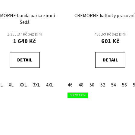
MORNE bunda parka zimní -
CREMORNE kalhoty pracovní 
Šedá
1 355,37 Kč bez DPH
496,69 Kč bez DPH
1 640 Kč
601 Kč
DETAIL
DETAIL
L
XL
XXL
3XL
4XL
46
48
50
52
54
56
SHOWROOM