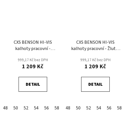
CXS BENSON HI-VIS
CXS BENSON HI-VIS
kalhoty pracovní -
kalhoty pracovní - Žlutá/
Oranžová/Černá
Černá
999,17 Kč bez DPH
999,17 Kč bez DPH
1 209 Kč
1 209 Kč
DETAIL
DETAIL
48
50
52
54
56
58
60
48
62
50
64
52
66
54
68
56
58