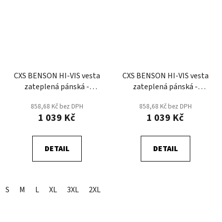
CXS BENSON HI-VIS vesta
CXS BENSON HI-VIS vesta
zateplená pánská -
zateplená pánská -
Oranžová/Černá
Žlutá/Černá
858,68 Kč bez DPH
858,68 Kč bez DPH
1 039 Kč
1 039 Kč
DETAIL
DETAIL
S
M
L
XL
3XL
2XL