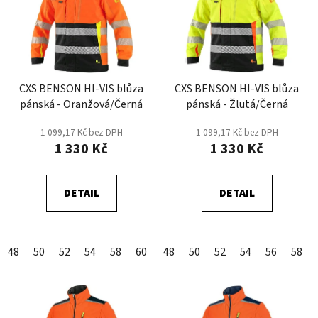
p
o
i
d
s
u
p
k
r
t
CXS BENSON HI-VIS blůza
CXS BENSON HI-VIS blůza
o
ů
pánská - Oranžová/Černá
pánská - Žlutá/Černá
d
u
1 099,17 Kč bez DPH
1 099,17 Kč bez DPH
k
1 330 Kč
1 330 Kč
t
ů
DETAIL
DETAIL
48
50
52
54
58
60
62
48
64
50
66
52
68
54
56
58