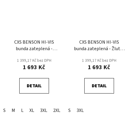
CXS BENSON HI-VIS
CXS BENSON HI-VIS
bunda zateplená -
bunda zateplená - Žlutá/
Oranžová/Černá
Černá
1 399,17 Kč bez DPH
1 399,17 Kč bez DPH
1 693 Kč
1 693 Kč
DETAIL
DETAIL
S
M
L
XL
3XL
2XL
S
3XL