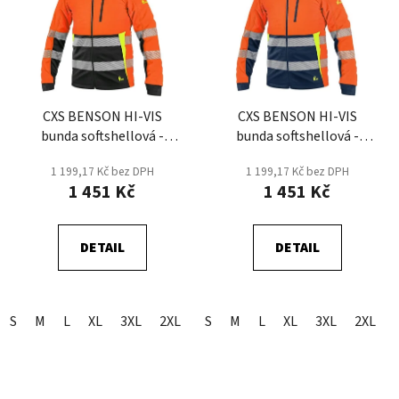
CXS BENSON HI-VIS
CXS BENSON HI-VIS
bunda softshellová -
bunda softshellová -
Oranžová/Černá
Oranžová/Modrá
1 199,17 Kč bez DPH
1 199,17 Kč bez DPH
1 451 Kč
1 451 Kč
DETAIL
DETAIL
S
M
L
XL
3XL
2XL
S
M
L
XL
3XL
2XL