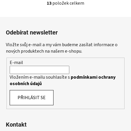
13
položek celkem
O
v
l
Z
á
á
d
Odebírat newsletter
p
a
a
c
Vložte svůj e-mail a my vám budeme zasílat informace o
t
í
nových produktech na našem e-shopu.
p
í
E-mail
r
v
k
Vložením e-mailu souhlasíte s
podmínkami ochrany
y
osobních údajů
v
ý
PŘIHLÁSIT SE
p
i
s
u
Kontakt