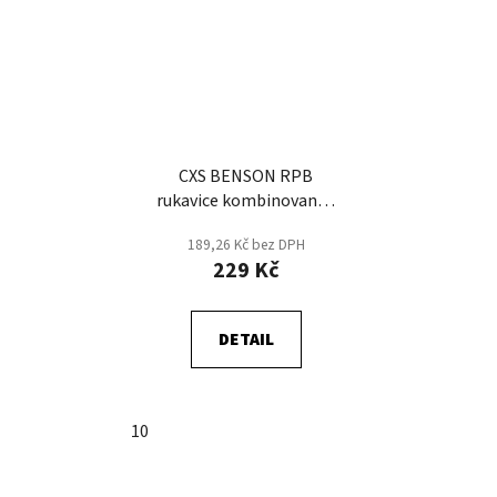
CXS BENSON RPB
rukavice kombinované -
HI VIS Žlutá/Černá
189,26 Kč bez DPH
229 Kč
DETAIL
10