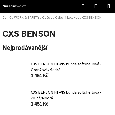
Přejít
Hledat
NÁKUPN
na
KOŠÍK
obsah
Domů
/
WORK & SAFETY
/
Oděvy
/
Oděvní kolekce
/
CXS BENSON
CXS BENSON
Nejprodávanější
CXS BENSON HI-VIS bunda softshellová -
Oranžová/Modrá
1 451 Kč
CXS BENSON HI-VIS bunda softshellová -
Žlutá/Modrá
1 451 Kč