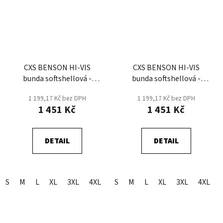
CXS BENSON HI-VIS
CXS BENSON HI-VIS
bunda softshellová -
bunda softshellová -
Žlutá/Černá
Žlutá/Modrá
1 199,17 Kč bez DPH
1 199,17 Kč bez DPH
1 451 Kč
1 451 Kč
DETAIL
DETAIL
S
M
L
XL
3XL
4XL
2XL
S
M
L
XL
3XL
4XL