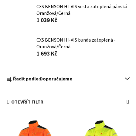
CXS BENSON HI-VIS vesta zateplená pánská -
Oranžová/Černá
1 039 Kč
CXS BENSON HI-VIS bunda zateplená -
Oranžová/Černá
1 693 Kč
Ř
Řadit podle:
Doporučujeme
a
z
e
OTEVŘÍT FILTR
n
í
V
p
ý
r