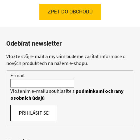
ZPĚT DO OBCHODU
Z
á
Odebírat newsletter
p
a
Vložte svůj e-mail a my vám budeme zasílat informace o
t
nových produktech na našem e-shopu.
í
E-mail
Vložením e-mailu souhlasíte s
podmínkami ochrany
osobních údajů
PŘIHLÁSIT SE