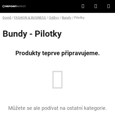
Přejít
Hledat
NÁKUPN
na
KOŠÍK
obsah
Domů
/
FASHION & BUSINESS
/
Oděvy
/
Bundy
/
Pilotky
Bundy - Pilotky
Produkty teprve připravujeme.
Můžete se ale podívat na ostatní kategorie.