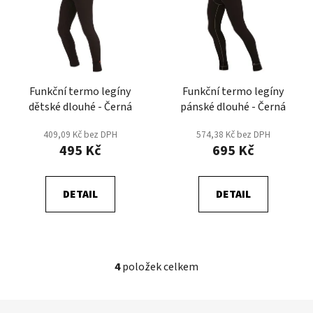
Funkční termo legíny
Funkční termo legíny
dětské dlouhé - Černá
pánské dlouhé - Černá
409,09 Kč bez DPH
574,38 Kč bez DPH
495 Kč
695 Kč
DETAIL
DETAIL
4
položek celkem
O
v
l
Z