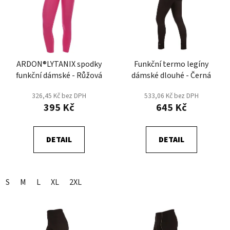
p
o
i
d
s
u
p
k
r
t
ARDON®LYTANIX spodky
Funkční termo legíny
o
ů
funkční dámské - Růžová
dámské dlouhé - Černá
d
u
326,45 Kč bez DPH
533,06 Kč bez DPH
k
395 Kč
645 Kč
t
ů
DETAIL
DETAIL
S
M
L
XL
2XL