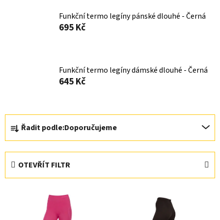
Funkční termo legíny pánské dlouhé - Černá
695 Kč
Funkční termo legíny dámské dlouhé - Černá
645 Kč
Ř
Řadit podle:
Doporučujeme
a
z
e
OTEVŘÍT FILTR
n
í
V
p
ý
r