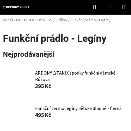
Přejít
Hledat
NÁKUPN
na
KOŠÍK
obsah
Domů
/
FASHION & BUSINESS
/
Oděvy
/
Funkční prádlo
/
Legíny
Funkční prádlo - Legíny
Nejprodávanější
ARDON®LYTANIX spodky funkční dámské -
Růžová
395 Kč
Funkční termo legíny dětské dlouhé - Černá
495 Kč