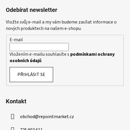
á
á
d
Odebírat newsletter
p
a
a
c
Vložte svůj e-mail a my vám budeme zasílat informace o
t
í
nových produktech na našem e-shopu.
p
í
E-mail
r
v
k
Vložením e-mailu souhlasíte s
podmínkami ochrany
y
osobních údajů
v
ý
PŘIHLÁSIT SE
p
i
s
u
Kontakt
obchod
@
repointmarket.cz