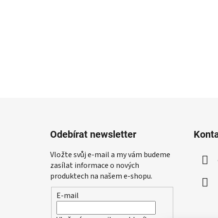
Z
á
Odebírat newsletter
Kont
p
a
Vložte svůj e-mail a my vám budeme
t
zasílat informace o nových
í
produktech na našem e-shopu.
E-mail