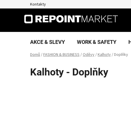
Přejít
Kontakty
na
obsah
AKCE & SLEVY
WORK & SAFETY
Domů
/
FASHION & BUSINESS
/
Oděvy
/
Kalhoty
/
Doplňky
Kalhoty - Doplňky