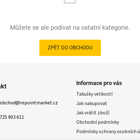
Můžete se ale podívat na ostatní kategorie.
ZPĚT DO OBCHODU
Informace pro vás
akt
Tabulky velikostí
obchod
@
repointmarket.cz
Jak nakupovat
Jak vrátit zboží
725 903 611
Obchodní podmínky
Podmínky ochrany osobních ú